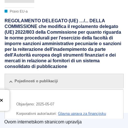
Pravo EU-a
REGOLAMENTO DELEGATO (UE) …/... DELLA
COMMISSIONE che modifica il regolamento delegato
(UE) 2022/803 della Commissione per quanto riguarda
le norme procedurali per l'esercizio della facoltà di
imporre sanzioni amministrative pecuniarie o sanzioni
per la reiterazione dell'inadempimento da parte
dell'Autorità europea degli strumenti finanziari e dei
mercati in relazione ai fornitori di un sistema
consolidato di pubblicazione
Pojedinosti o publikaciji
Objavljeno:
2025-05-07
Korporativni autor/autori:
Glavna uprava za financijsku
stabilnost, financijske usluge i uniju tržišta kapitala
Ovom internetskom stranicom upravlja
(
Europska komisija
)
,
Europska komisija