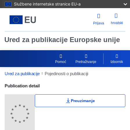
Službene internetske stranice EU-a
hrvatski
Prijava
Ured za publikacije Europske unije
Pomoć
Pretraživanje
Izbornik
Ured za publikacije
Pojedinosti o publikaciji
Publication Detail Actions Portlet
Publication detail
Preuzimanje