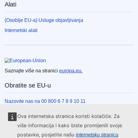
Alati
(Osoblje EU-a) Usluge objavljivanja
Internetski alati
Europska unija
Saznajte više na stranici
europa.eu.
Obratite se EU-u
Nazovite nas na 00 800 6 7 8 9 10 11
Uspostavite telefonsku vezu na drugi način
Ova internetska stranica koristi kolačiće. Za
Pišite nam služeći se našim obrascem za kontakt
više informacija i kako biste promijenili svoje
Upoznajte nas u jednom od centara EU-a
postavke, posjetite našu
internetsku stranicu