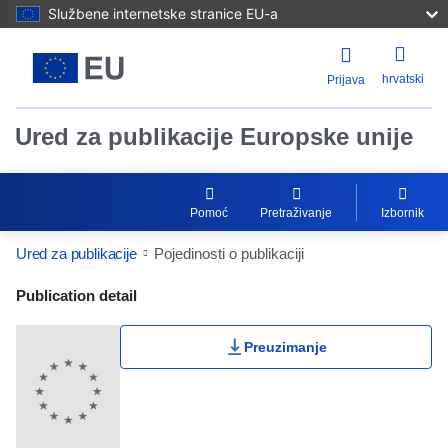
Službene internetske stranice EU-a
hrvatski
Prijava
Ured za publikacije Europske unije
Pomoć
Pretraživanje
Izbornik
Ured za publikacije
Pojedinosti o publikaciji
Publication Detail Actions Portlet
Publication detail
Ocjene korisnika
Preuzimanje