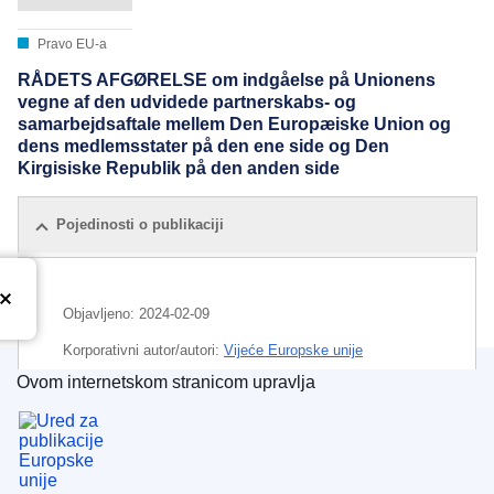
Pravo EU-a
RÅDETS AFGØRELSE om indgåelse på Unionens
vegne af den udvidede partnerskabs- og
samarbejdsaftale mellem Den Europæiske Union og
dens medlemsstater på den ene side og Den
Kirgisiske Republik på den anden side
Pojedinosti o publikaciji
Objavljeno:
2024-02-09
Korporativni autor/autori:
Vijeće Europske unije
Ovom internetskom stranicom upravlja
IMMC : ST 10724 2022 INIT
Ured za publikacije Europske unije