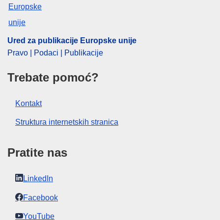
pružanje usluga
CELEX : 52025M12023
ELI :
C/2025/3338/oj
Ured za publikacije Europske unije
Pravo | Podaci | Publikacije
OJ : C_202503338
IMMC : PUB(2025)614/4152408
Trebate pomoć?
Kontakt
Struktura internetskih stranica
Pratite nas
LinkedIn
Facebook
YouTube