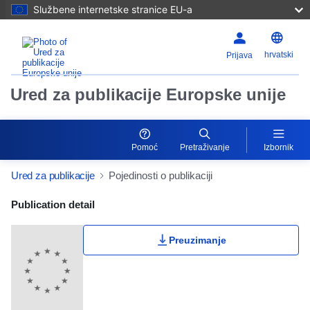
Službene internetske stranice EU-a
hrvatski
Prijava
Ured za publikacije Europske unije
Pomoć
Pretraživanje
Izbornik
Ured za publikacije
Pojedinosti o publikaciji
Publication Detail Actions Portlet
Publication detail
Ocjene korisnika
Preuzimanje