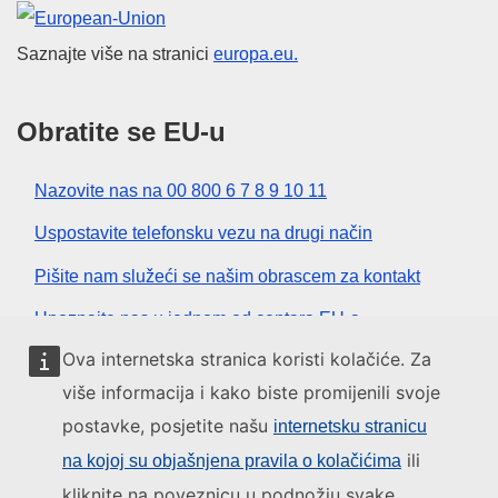
Europska unija
Saznajte više na stranici
europa.eu.
Obratite se EU-u
Nazovite nas na 00 800 6 7 8 9 10 11
Uspostavite telefonsku vezu na drugi način
Pišite nam služeći se našim obrascem za kontakt
Upoznajte nas u jednom od centara EU-a
Ova internetska stranica koristi kolačiće. Za
Društvene mreže
više informacija i kako biste promijenili svoje
postavke, posjetite našu
internetsku stranicu
Pronađite EU na društvenim mrežama
ili
na kojoj su objašnjena pravila o kolačićima
kliknite na poveznicu u podnožju svake