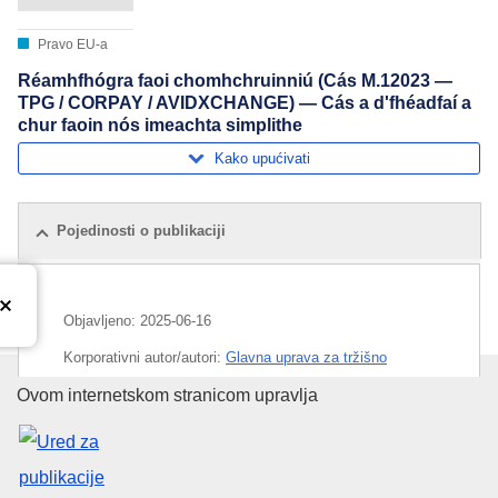
Pravo EU-a
Réamhfhógra faoi chomhchruinniú (Cás M.12023 —
TPG / CORPAY / AVIDXCHANGE) — Cás a d'fhéadfaí a
chur faoin nós imeachta simplithe
Kako upućivati
Pojedinosti o publikaciji
Objavljeno:
2025-06-16
Korporativni autor/autori:
Glavna uprava za tržišno
natjecanje
(
Europska komisija
)
,
Europska komisija
Ured za publikacije Europske un
Ovom internetskom stranicom upravlja
Predmet:
ekonomska koncentracija
,
elektronički novac
,
financijske usluge
,
investicijsko društvo
,
kontrola
spajanja poduzeća
,
platni sustav
,
programska oprema
,