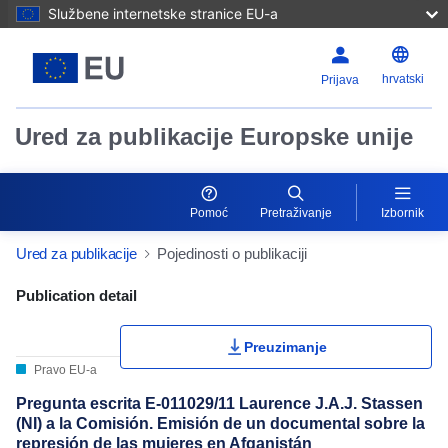
Službene internetske stranice EU-a
hrvatski
Prijava
Ured za publikacije Europske unije
Pomoć
Pretraživanje
Izbornik
Ured za publikacije
Pojedinosti o publikaciji
Publication Detail Actions Portlet
Publication detail
Preuzimanje
Pravo EU-a
Pregunta escrita E-011029/11 Laurence J.A.J. Stassen
(NI) a la Comisión. Emisión de un documental sobre la
represión de las mujeres en Afganistán