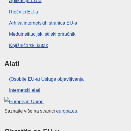
Aplikacije EU-a
Rječnici EU-a
Arhiva internetskih stranica EU-a
Međuinstitucijski stilski priručnik
Knjižničarski kutak
Alati
(Osoblje EU-a) Usluge objavljivanja
Internetski alati
Europska unija
Saznajte više na stranici
europa.eu.