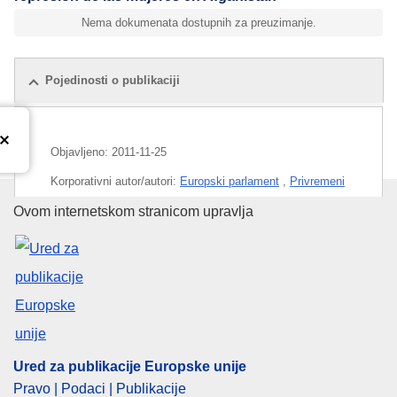
Nema dokumenata dostupnih za preuzimanje.
Pojedinosti o publikaciji
Objavljeno:
2011-11-25
Korporativni autor/autori:
Europski parlament
,
Privremeni
podaci
Ured za publikacije Europske un
Ovom internetskom stranicom upravlja
Predmet:
Afganistan
,
audiovizualna proizvodnja
,
islam
,
represija
,
ženska prava
CELEX : 92011E011029
Ured za publikacije Europske unije
Pravo | Podaci | Publikacije