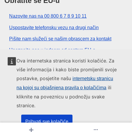
Obratite se EU-u
Nazovite nas na 00 800 6 7 8 9 10 11
Uspostavite telefonsku vezu na drugi način
Pišite nam služeći se našim obrascem za kontakt
Upoznajte nas u jednom od centara EU-a
Ova internetska stranica koristi kolačiće. Za
Društvene mreže
više informacija i kako biste promijenili svoje
postavke, posjetite našu
internetsku stranicu
Pronađite EU na društvenim mrežama
ili
na kojoj su objašnjena pravila o kolačićima
kliknite na poveznicu u podnožju svake
Institucije i tijela EU-a
stranice.
Pretraživanje institucija i tijela EU-a
Prihvati sve kolačiće