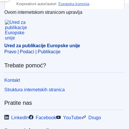
Korporativni autor/autori:
Europska komisija
Ovom internetskom stranicom upravlja
Predmet:
bankovna unija EU-a
,
davanje informacija
,
Ured za publikacije Europske unije
financijski nadzor
,
kreditna ustanova
,
nadzor
bankovnoga poslovanja
,
tehnička norma
,
trgovačka
obavijest
,
trgovinska dozvola
Ured za publikacije Europske unije
CELEX : 32022R2580R(01)
Pravo | Podaci | Publikacije
ELI :
reg_del/2022/2580/corrigendum/2023-01-12/oj
Trebate pomoć?
OJ : JOL_2023_010_R_0006
Kontakt
Struktura internetskih stranica
Pratite nas
LinkedIn
Facebook
YouTube
Drugo