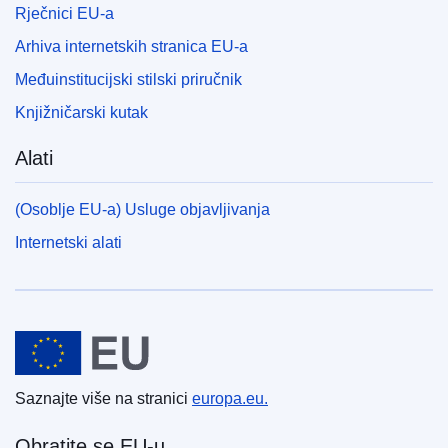
Rječnici EU-a
Arhiva internetskih stranica EU-a
Međuinstitucijski stilski priručnik
Knjižničarski kutak
Alati
(Osoblje EU-a) Usluge objavljivanja
Internetski alati
Europska unija
Saznajte više na stranici
europa.eu.
Obratite se EU-u