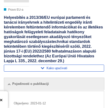
Pravo EU-a
Helyesbítés a 2013/36/EU európai parlamenti és
tanácsi irányelvnek a hitelintézeti engedély iránti
kérelemben feltüntetendő információkat és az illetékes
hatóságok felügyeleti feladatainak hatékony
gyakorlását esetlegesen akadályozó tényezőket
meghatározó szabályozástechnikai standardok
tekintetében történő kiegészítéséről szóló, 2022.
június 17-i (EU) 2022/2580 felhatalmazáson alapuló
bizottsági rendelethez (Az Európai Unió Hivatalos
Lapja L 335., 2022. december 29.)
Kako upućivati
Pojedinosti o publikaciji
Objavljeno:
2023-01-12