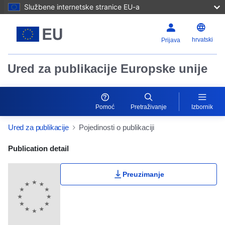
Službene internetske stranice EU-a
hrvatski
Prijava
Ured za publikacije Europske unije
Pomoć
Pretraživanje
Izbornik
Ured za publikacije
Pojedinosti o publikaciji
Publication Detail Actions Portlet
Publication detail
Preuzimanje