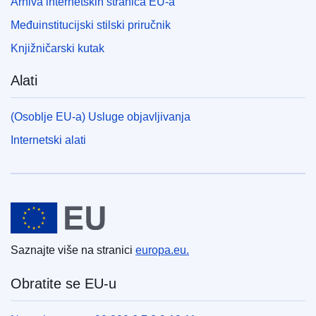
Arhiva internetskih stranica EU-a
Međuinstitucijski stilski priručnik
Knjižničarski kutak
Alati
(Osoblje EU-a) Usluge objavljivanja
Internetski alati
Europska unija
Saznajte više na stranici
europa.eu.
Obratite se EU-u