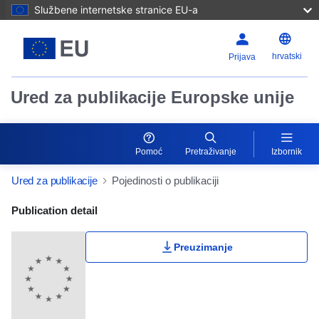
Službene internetske stranice EU-a
hrvatski
Prijava
Ured za publikacije Europske unije
Pomoć
Pretraživanje
Izbornik
Ured za publikacije
Pojedinosti o publikaciji
Publication Detail Actions Portlet
Publication detail
Preuzimanje