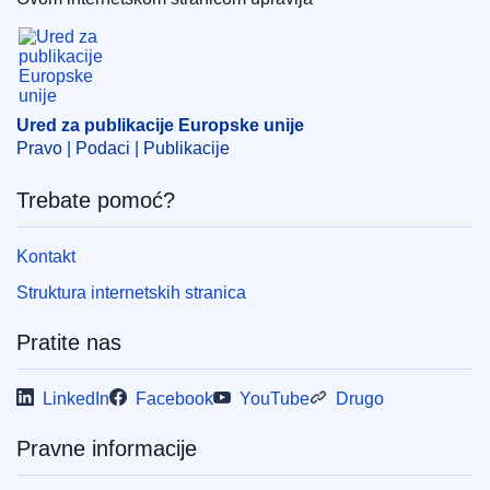
IMMC : ST 6846 2025 ADD 2
Ured za publikacije Europske unije
Ured za publikacije Europske unije
Pravo | Podaci | Publikacije
Trebate pomoć?
Kontakt
Struktura internetskih stranica
Pratite nas
LinkedIn
Facebook
YouTube
Drugo
Pravne informacije