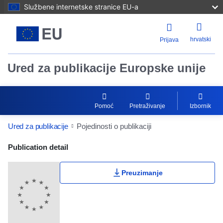
Službene internetske stranice EU-a
hrvatski
Prijava
Ured za publikacije Europske unije
Pomoć
Pretraživanje
Izbornik
Ured za publikacije
Pojedinosti o publikaciji
Publication Detail Actions Portlet
Publication detail
Preuzimanje