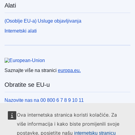
Alati
(Osoblje EU-a) Usluge objavljivanja
Internetski alati
Europska unija
Saznajte više na stranici
europa.eu.
Obratite se EU-u
Nazovite nas na 00 800 6 7 8 9 10 11
Uspostavite telefonsku vezu na drugi način
Ova internetska stranica koristi kolačiće. Za
Pišite nam služeći se našim obrascem za kontakt
više informacija i kako biste promijenili svoje
Upoznajte nas u jednom od centara EU-a
postavke, posjetite našu
internetsku stranicu