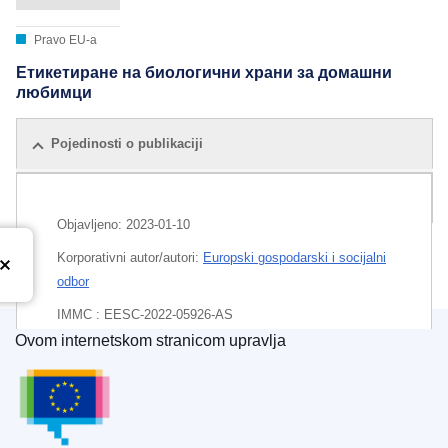
Pravo EU-a
Етикетиране на биологични храни за домашни
любимци
Pojedinosti o publikaciji
Sva izdanja
Objavljeno:
2023-01-10
Korporativni autor/autori:
Europski gospodarski i socijalni
odbor
IMMC : EESC-2022-05926-AS
Ovom internetskom stranicom upravlja
EDITION : 79bdc86d-628f-11ee-9220-01aa75ed71a1
Ured za publikacije Europske unije
EDITION : 78955a33-dfe2-11ed-a05c-01aa75ed71a1