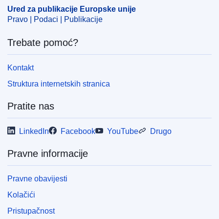
ELI :
dec/2025/1252/oj
Ured za publikacije Europske unije
Pravo | Podaci | Publikacije
OJ : L_202501252
IMMC : ST 6952 2025 INIT
Trebate pomoć?
pdfa2a
Kontakt
Prikaz svih izdanja iz ove serije
Struktura internetskih stranica
Pratite nas
LinkedIn
Facebook
YouTube
Drugo
Pravne informacije
Pravne obavijesti
Kolačići
Pristupačnost