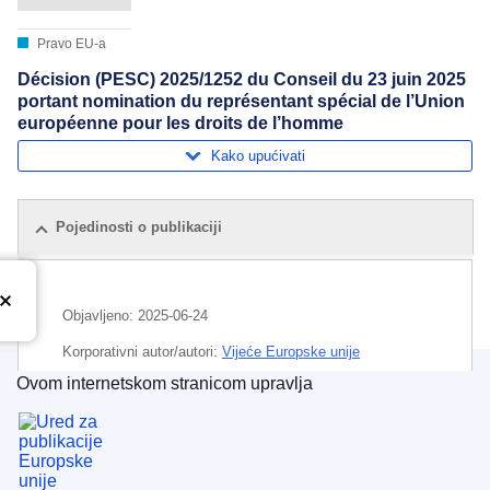
Pravo EU-a
Décision (PESC) 2025/1252 du Conseil du 23 juin 2025
portant nomination du représentant spécial de l’Union
européenne pour les droits de l’homme
Kako upućivati
Pojedinosti o publikaciji
Objavljeno:
2025-06-24
Korporativni autor/autori:
Vijeće Europske unije
Ovom internetskom stranicom upravlja
Predmet:
diplomatsko zastupanje
,
imenovanje članova
,
Ured za publikacije Europske unije
ljudska prava
CELEX : 32025D1252