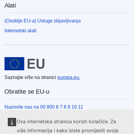
Alati
(Osoblje EU-a) Usluge objavljivanja
Internetski alati
Europska unija
Saznajte više na stranici
europa.eu.
Obratite se EU-u
Nazovite nas na 00 800 6 7 8 9 10 11
Uspostavite telefonsku vezu na drugi način
Ova internetska stranica koristi kolačiće. Za
Pišite nam služeći se našim obrascem za kontakt
više informacija i kako biste promijenili svoje