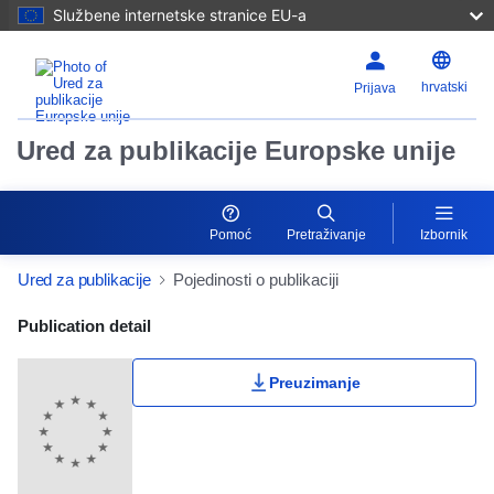
Službene internetske stranice EU-a
hrvatski
Prijava
Ured za publikacije Europske unije
Pomoć
Pretraživanje
Izbornik
Ured za publikacije
Pojedinosti o publikaciji
Publication Detail Actions Portlet
Publication detail
Preuzimanje