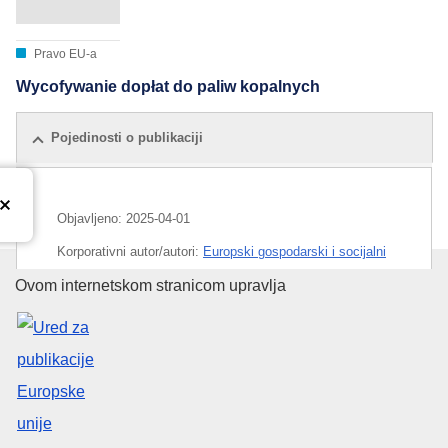
Pravo EU-a
Wycofywanie dopłat do paliw kopalnych
Pojedinosti o publikaciji
Objavljeno:
2025-04-01
Korporativni autor/autori:
Europski gospodarski i socijalni
odbor
Ured za publikacije Europske un
Ovom internetskom stranicom upravlja
IMMC : EESC-2024-04592-AS