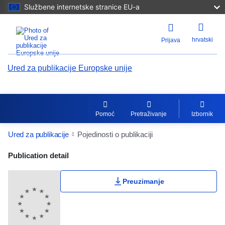
Službene internetske stranice EU-a
hrvatski
Prijava
Ured za publikacije Europske unije
Pomoć
Pretraživanje
Izbornik
Ured za publikacije
Pojedinosti o publikaciji
Publication Detail Actions Portlet
Publication detail
Preuzimanje