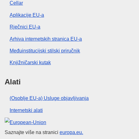
Cellar
Aplikacije EU-a
Rječnici EU-a
Arhiva internetskih stranica EU-a
Međuinstitucijski stilski priručnik
Knjižničarski kutak
Alati
(Osoblje EU-a) Usluge objavljivanja
Internetski alati
Europska unija
Saznajte više na stranici
europa.eu.