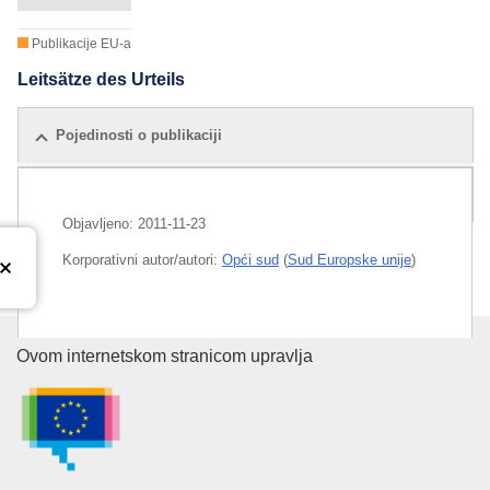
Publikacije EU-a
Leitsätze des Urteils
Pojedinosti o publikaciji
Povezane publikacije
Objavljeno:
2011-11-23
Korporativni autor/autori:
Opći sud
(
Sud Europske unije
)
Released on EU publications website:
2011-11-23
Ured za publikacije Europske un
Ovom internetskom stranicom upravlja