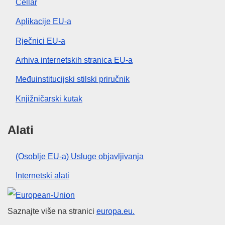
Cellar
Aplikacije EU-a
Rječnici EU-a
Arhiva internetskih stranica EU-a
Međuinstitucijski stilski priručnik
Knjižničarski kutak
Alati
(Osoblje EU-a) Usluge objavljivanja
Internetski alati
Europska unija
Saznajte više na stranici
europa.eu.