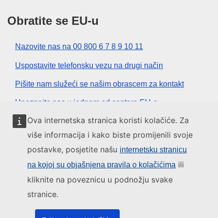
Obratite se EU-u
Nazovite nas na 00 800 6 7 8 9 10 11
Uspostavite telefonsku vezu na drugi način
Pišite nam služeći se našim obrascem za kontakt
Upoznajte nas u jednom od centara EU-a
Ova internetska stranica koristi kolačiće. Za
Društvene mreže
više informacija i kako biste promijenili svoje
postavke, posjetite našu
internetsku stranicu
Pronađite EU na društvenim mrežama
ili
na kojoj su objašnjena pravila o kolačićima
kliknite na poveznicu u podnožju svake
Institucije i tijela EU-a
stranice.
Pretraživanje institucija i tijela EU-a