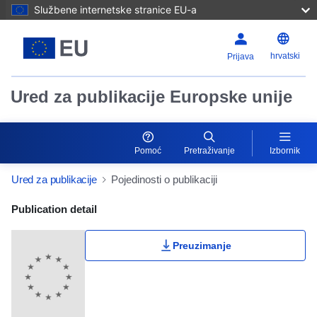
Službene internetske stranice EU-a
hrvatski
Prijava
Ured za publikacije Europske unije
Pomoć
Pretraživanje
Izbornik
Ured za publikacije
Pojedinosti o publikaciji
Publication Detail Actions Portlet
Publication detail
Preuzimanje