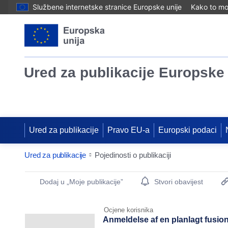
Službene internetske stranice Europske unije
Kako to mog
Ured za publikacije Europske 
Ured za publikacije
Pravo EU-a
Europski podaci
Ured za publikacije
Pojedinosti o publikaciji
Publication Detail Actions Portlet
Dodaj u „Moje publikacije”
Stvori obavijest
Ocjene korisnika
Anmeldelse af en planlagt fusi