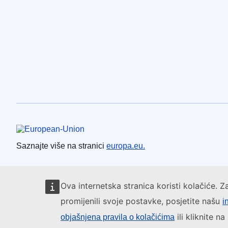
Europska unija
Saznajte više na stranici
europa.eu.
Ova internetska stranica koristi kolačiće. Z
promijenili svoje postavke, posjetite našu
i
ili kliknite n
objašnjena pravila o kolačićima