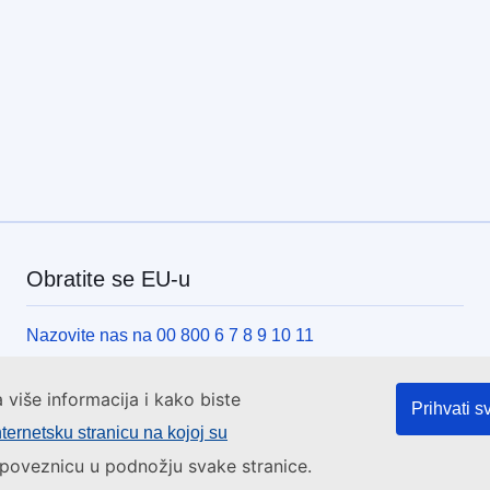
Obratite se EU-u
Nazovite nas na 00 800 6 7 8 9 10 11
Uspostavite telefonsku vezu na drugi način
a više informacija i kako biste
Pišite nam služeći se našim obrascem za kontakt
Prihvati s
nternetsku stranicu na kojoj su
Upoznajte nas u jednom od centara EU-a
a poveznicu u podnožju svake stranice.