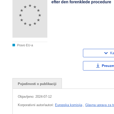
efter den forenklede procedure
Pravo EU-a
Ka
Preuzmi
Pojedinosti o publikaciji
Objavljeno:
2024-07-12
Korporativni autor/autori:
Europska komisija
,
Glavna uprava za tr