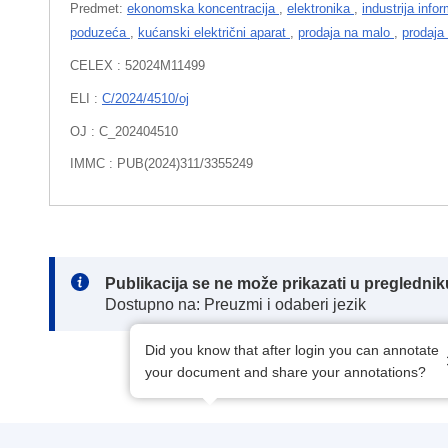
Predmet:
ekonomska koncentracija
,
elektronika
,
industrija info
poduzeća
,
kućanski električni aparat
,
prodaja na malo
,
prodaja
CELEX : 52024M11499
ELI :
C/2024/4510/oj
OJ : C_202404510
IMMC : PUB(2024)311/3355249
Note:
Publikacija se ne može prikazati u pregledn
Dostupno na: Preuzmi i odaberi jezik
Did you know that after login you can annotate
your document and share your annotations?