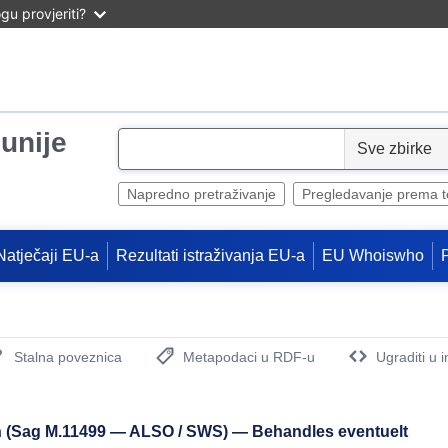
u provjeriti?
unije
S
e
l
Napredno pretraživanje
Pregledavanje prema 
e
c
Natječaji EU-a
Rezultati istraživanja EU-a
EU Whoiswho
t
Stalna poveznica
Metapodaci u RDF-u
Ugraditi u 
(Otvara novi prozor)
on (Sag M.11499 — ALSO / SWS) — Behandles eventuelt