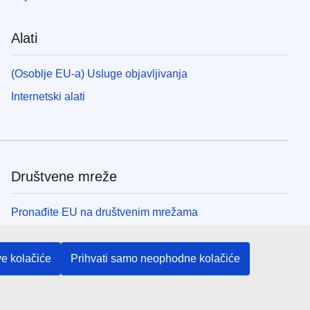
Alati
(Osoblje EU-a) Usluge objavljivanja
Internetski alati
Društvene mreže
Pronađite EU na društvenim mrežama
Institucije i tijela EU-a
ve kolačiće
Prihvati samo neophodne kolačiće
Pretraživanje institucija i tijela EU-a