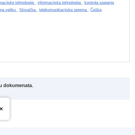
rmacijske tehnologije
,
informacijska tehnologija
,
kontrola spajanja
 na veliko
,
Slovačka
,
telekomunikacijska oprema
,
Češka
iku dokumenata.