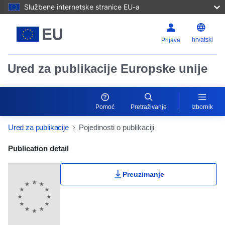
Službene internetske stranice EU-a
hrvatski
Prijava
Ured za publikacije Europske unije
Pomoć
Pretraživanje
Izbornik
Ured za publikacije
Pojedinosti o publikaciji
Publication Detail Actions Portlet
Publication detail
Preuzimanje