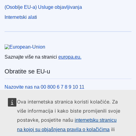
(Osoblje EU-a) Usluge objavljivanja
Internetski alati
Europska unija
Saznajte više na stranici
europa.eu.
Obratite se EU-u
Nazovite nas na 00 800 6 7 8 9 10 11
Uspostavite telefonsku vezu na drugi način
Ova internetska stranica koristi kolačiće. Za
Pišite nam služeći se našim obrascem za kontakt
više informacija i kako biste promijenili svoje
Upoznajte nas u jednom od centara EU-a
postavke, posjetite našu
internetsku stranicu
ili
na kojoj su objašnjena pravila o kolačićima
Društvene mreže