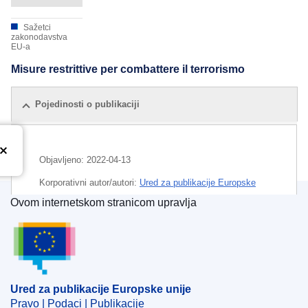
Sažetci
zakonodavstva
EU-a
Misure restrittive per combattere il terrorismo
Pojedinosti o publikaciji
Objavljeno:
2022-04-13
Korporativni autor/autori:
Ured za publikacije Europske
unije
Ovom internetskom stranicom upravlja
Ured za publikacije Europske unije
Predmet:
ekonomske sankcije
,
financijska ustanova
,
financijski instrument EU-a
,
fizička osoba
,
međunarodne sankcije
,
terorizam
,
upravna sankcija
Ured za publikacije Europske unije
Pravo | Podaci | Publikacije