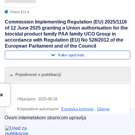
Pravo EU-a
Commission Implementing Regulation (EU) 2025/1116
of 12 June 2025 granting a Union authorisation for the
biocidal product family PAA family UCO Group in
accordance with Regulation (EU) No 528/2012 of the
European Parliament and of the Council
Kako upućivati
Pojedinosti o publikaciji
Objavljeno:
2025-06-18
Korporativni autor/autori:
Europska komisija
,
Glavna
uprava za zdravlje i sigurnost hrane
(
Europska komisija
)
Ovom internetskom stranicom upravlja
Ured za publikacije Europske unije
Predmet:
biocid
,
dopuštenje za prodaju
,
kemikalija
,