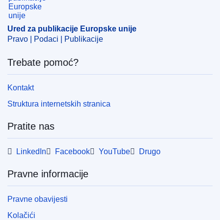
raskuživanje
,
zdravlje životinja
CELEX : 32025R1116
Ured za publikacije Europske unije
ELI :
reg_impl/2025/1116/oj
Pravo | Podaci | Publikacije
OJ : L_202501116
Trebate pomoć?
IMMC : C(2025)3646/3972868
Kontakt
pdfa2a
Struktura internetskih stranica
Prikaz svih izdanja iz ove serije
Pratite nas
LinkedIn
Facebook
YouTube
Drugo
Pravne informacije
Pravne obavijesti
Kolačići