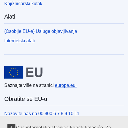
Knjižničarski kutak
Alati
(Osoblje EU-a) Usluge objavljivanja
Internetski alati
Europska unija
Saznajte više na stranici
europa.eu.
Obratite se EU-u
Nazovite nas na 00 800 6 7 8 9 10 11
Uspostavite telefonsku vezu na drugi način
Ova internetska stranica koristi kolačiće. Za