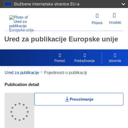
Službene internetske stranice EU-a
hrvatski
Prijava
Ured za publikacije Europske unije
Pomoć
Pretraživanje
Izbornik
Ured za publikacije
Pojedinosti o publikaciji
Publication Detail Actions Portlet
Publication detail
Preuzimanje