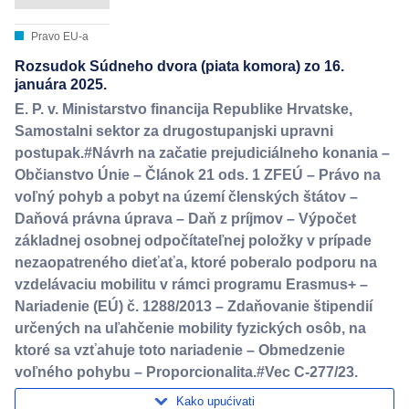
Pravo EU-a
Rozsudok Súdneho dvora (piata komora) zo 16.
januára 2025.
E. P. v. Ministarstvo financija Republike Hrvatske,
Samostalni sektor za drugostupanjski upravni
postupak.#Návrh na začatie prejudiciálneho konania –
Občianstvo Únie – Článok 21 ods. 1 ZFEÚ – Právo na
voľný pohyb a pobyt na území členských štátov –
Daňová právna úprava – Daň z príjmov – Výpočet
základnej osobnej odpočítateľnej položky v prípade
nezaopatreného dieťaťa, ktoré poberalo podporu na
vzdelávaciu mobilitu v rámci programu Erasmus+ –
Nariadenie (EÚ) č. 1288/2013 – Zdaňovanie štipendií
určených na uľahčenie mobility fyzických osôb, na
ktoré sa vzťahuje toto nariadenie – Obmedzenie
voľného pohybu – Proporcionalita.#Vec C-277/23.
Kako upućivati