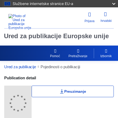
Službene internetske stranice EU-a
hrvatski
Prijava
Ured za publikacije Europske unije
Pomoć
Pretraživanje
Izbornik
Ured za publikacije
Pojedinosti o publikaciji
Publication Detail Actions Portlet
Publication detail
Preuzimanje