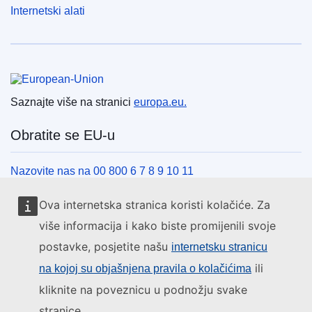
Internetski alati
Europska unija
Saznajte više na stranici
europa.eu.
Obratite se EU-u
Nazovite nas na 00 800 6 7 8 9 10 11
Uspostavite telefonsku vezu na drugi način
Ova internetska stranica koristi kolačiće. Za
Pišite nam služeći se našim obrascem za kontakt
više informacija i kako biste promijenili svoje
Upoznajte nas u jednom od centara EU-a
postavke, posjetite našu
internetsku stranicu
ili
na kojoj su objašnjena pravila o kolačićima
Društvene mreže
kliknite na poveznicu u podnožju svake
stranice.