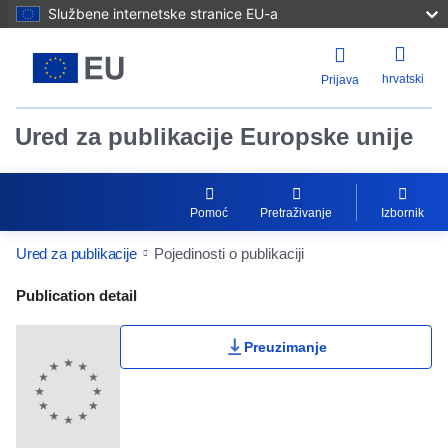
Službene internetske stranice EU-a
hrvatski
Prijava
Ured za publikacije Europske unije
Pomoć
Pretraživanje
Izbornik
Ured za publikacije
Pojedinosti o publikaciji
Publication Detail Actions Portlet
Publication detail
Preuzimanje