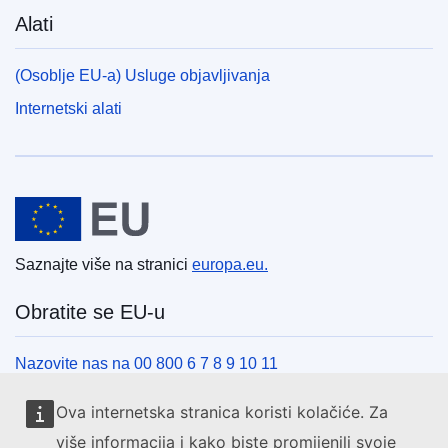
Alati
(Osoblje EU-a) Usluge objavljivanja
Internetski alati
Europska unija
Saznajte više na stranici
europa.eu.
Obratite se EU-u
Nazovite nas na 00 800 6 7 8 9 10 11
Uspostavite telefonsku vezu na drugi način
Ova internetska stranica koristi kolačiće. Za
Pišite nam služeći se našim obrascem za kontakt
više informacija i kako biste promijenili svoje