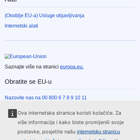
(Osoblje EU-a) Usluge objavljivanja
Internetski alati
Europska unija
Saznajte više na stranici
europa.eu.
Obratite se EU-u
Nazovite nas na 00 800 6 7 8 9 10 11
Uspostavite telefonsku vezu na drugi način
Ova internetska stranica koristi kolačiće. Za
Pišite nam služeći se našim obrascem za kontakt
više informacija i kako biste promijenili svoje
Upoznajte nas u jednom od centara EU-a
postavke, posjetite našu
internetsku stranicu