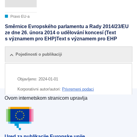
Pravo EU-a
Směrnice Evropského parlamentu a Rady 2014/23/EU
ze dne 26. února 2014 o udělování koncesí (Text
s významem pro EHP)Text s významem pro EHP
Pojedinosti o publikaciji
Objavljeno:
2024-01-01
Korporativni autor/autori:
Privremeni podaci
Ovom internetskom stranicom upravlja
Ured za publikacije Europske unije
Ured za publikacije Europske unije