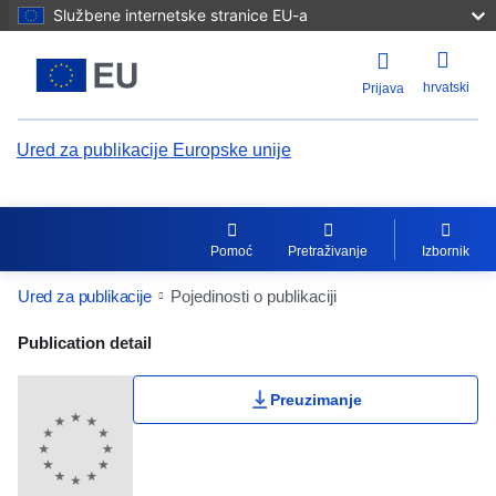
Službene internetske stranice EU-a
hrvatski
Prijava
Ured za publikacije Europske unije
Pomoć
Pretraživanje
Izbornik
Ured za publikacije
Pojedinosti o publikaciji
Publication Detail Actions Portlet
Publication detail
Ocjene korisnika
Preuzimanje