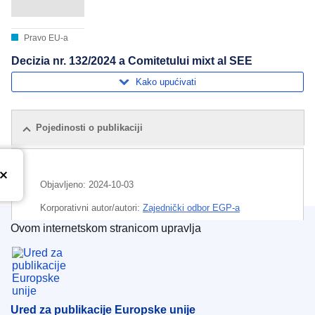
Pravo EU-a
Decizia nr. 132/2024 a Comitetului mixt al SEE
Kako upućivati
Pojedinosti o publikaciji
Objavljeno:
2024-10-03
Korporativni autor/autori:
Zajednički odbor EGP-a
(
Europski gospodarski prostor
)
Ovom internetskom stranicom upravlja
Ured za publikacije Europske unije
CELEX : 22024D2450
ELI :
dec/2024/2450/oj
OJ : L_202402450
Ured za publikacije Europske unije