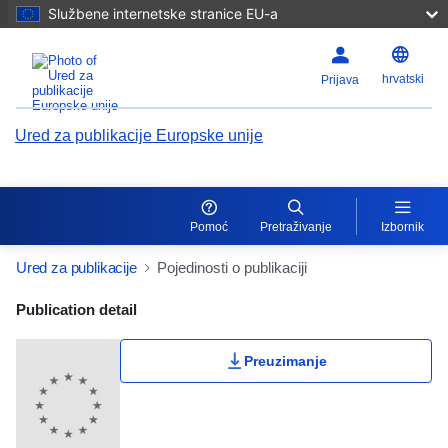
Službene internetske stranice EU-a
hrvatski
Prijava
Ured za publikacije Europske unije
Pomoć
Pretraživanje
Izbornik
Ured za publikacije
Pojedinosti o publikaciji
Publication Detail Actions Portlet
Publication detail
Preuzimanje