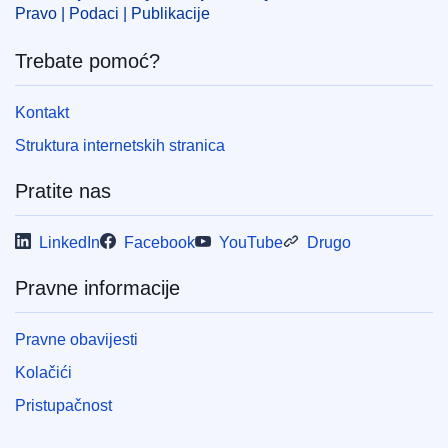
IMMC : PUB(2024)566/3503174
Pravo | Podaci | Publikacije
Trebate pomoć?
pdfa2a
Prikaz svih izdanja iz ove serije
Kontakt
Struktura internetskih stranica
Pratite nas
LinkedIn
Facebook
YouTube
Drugo
Pravne informacije
Pravne obavijesti
Kolačići
Pristupačnost