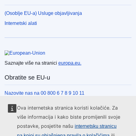
(Osoblje EU-a) Usluge objavljivanja
Internetski alati
Europska unija
Saznajte više na stranici
europa.eu.
Obratite se EU-u
Nazovite nas na 00 800 6 7 8 9 10 11
Uspostavite telefonsku vezu na drugi način
Ova internetska stranica koristi kolačiće. Za
Pišite nam služeći se našim obrascem za kontakt
više informacija i kako biste promijenili svoje
Upoznajte nas u jednom od centara EU-a
postavke, posjetite našu
internetsku stranicu
ili
na kojoj su objašnjena pravila o kolačićima