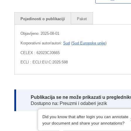
Pojedinosti o publikaciji
Paket
Objavljeno:
2025-08-01
Korporativni autor/autori:
Sud
(
Sud Europske unije
)
CELEX : 62023CJ0665
ECLI : ECLI:EU:C:2025:598
Note:
Publikacija se ne može prikazati u pregledn
Dostupno na: Preuzmi i odaberi jezik
Did you know that after login you can annotate
your document and share your annotations?