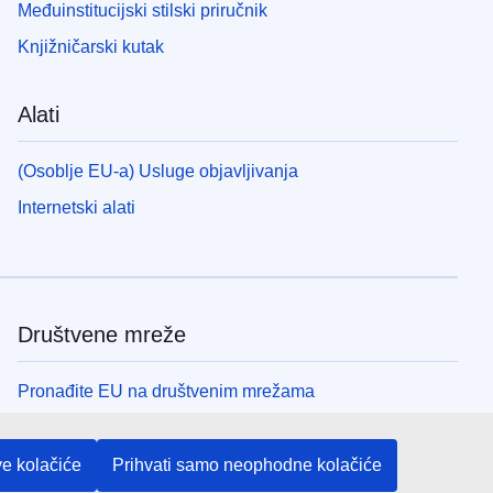
Međuinstitucijski stilski priručnik
Knjižničarski kutak
Alati
(Osoblje EU-a) Usluge objavljivanja
Internetski alati
Društvene mreže
Pronađite EU na društvenim mrežama
Institucije i tijela EU-a
ve kolačiće
Prihvati samo neophodne kolačiće