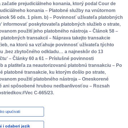
 začatie prejudiciálneho konania, ktorý podal Cour de
ejudiciálneho konania – Platobné služby na vnútornom
ánok 56 ods. 1 písm. b) – Povinnosť užívateľa platobných
‘ informovať poskytovateľa platobných služieb o strate,
zovanom použití jeho platobného nástroja – Článok 58 –
latobných transakcií – Náprava takejto transakcie
eb, na ktorú sa vzťahuje povinnosť užívateľa týchto
ciu ‚bez zbytočného odkladu… a najneskôr do 13
tu‘ – Články 60 a 61 – Príslušné povinnosti
b a platiteľa za neautorizovanú platobnú transakciu – Po
 platobné transakcie, ku ktorým došlo po strate,
izovanom použití platobného nástroja – Oneskorené
né ani spôsobené hrubou nedbanlivosťou – Rozsah
ostriedkov.#Vec C-665/23.
ko upućivati
 i odaberi jezik