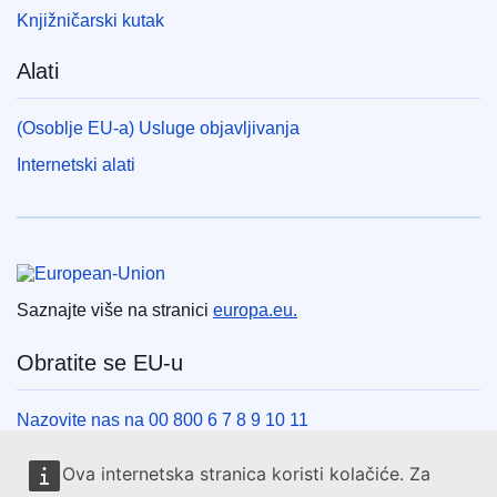
Knjižničarski kutak
Alati
(Osoblje EU-a) Usluge objavljivanja
Internetski alati
Europska unija
Saznajte više na stranici
europa.eu.
Obratite se EU-u
Nazovite nas na 00 800 6 7 8 9 10 11
Uspostavite telefonsku vezu na drugi način
Ova internetska stranica koristi kolačiće. Za
Pišite nam služeći se našim obrascem za kontakt