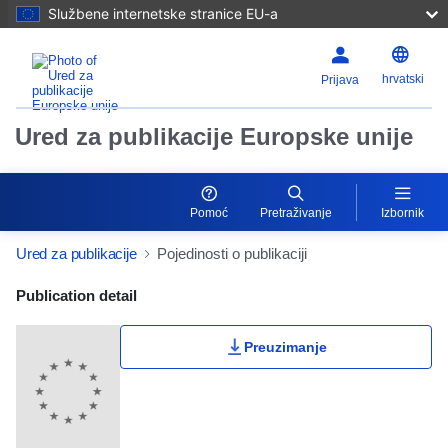
Službene internetske stranice EU-a
hrvatski
Prijava
Ured za publikacije Europske unije
Pomoć
Pretraživanje
Izbornik
Ured za publikacije
Pojedinosti o publikaciji
Publication Detail Actions Portlet
Publication detail
Preuzimanje