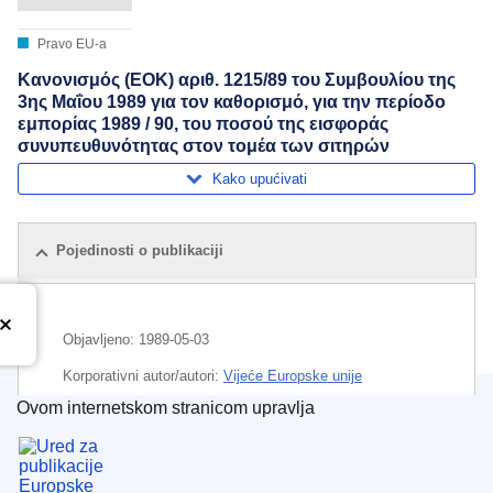
Pravo EU-a
Κανονισμός (ΕΟΚ) αριθ. 1215/89 του Συμβουλίου της
3ης Μαΐου 1989 για τον καθορισμό, για την περίοδο
εμπορίας 1989 / 90, του ποσού της εισφοράς
συνυπευθυνότητας στον τομέα των σιτηρών
Kako upućivati
Pojedinosti o publikaciji
Objavljeno:
1989-05-03
Korporativni autor/autori:
Vijeće Europske unije
Ovom internetskom stranicom upravlja
CELEX : 31989R1215
Ured za publikacije Europske unije
ELI :
reg/1989/1215/oj
OJ : JOL_1989_128_R_0004_033