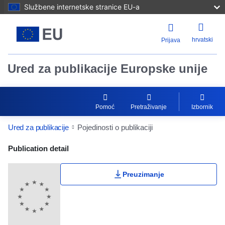
Službene internetske stranice EU-a
hrvatski
Prijava
Ured za publikacije Europske unije
Pomoć
Pretraživanje
Izbornik
Ured za publikacije
Pojedinosti o publikaciji
Publication Detail Actions Portlet
Publication detail
Preuzimanje