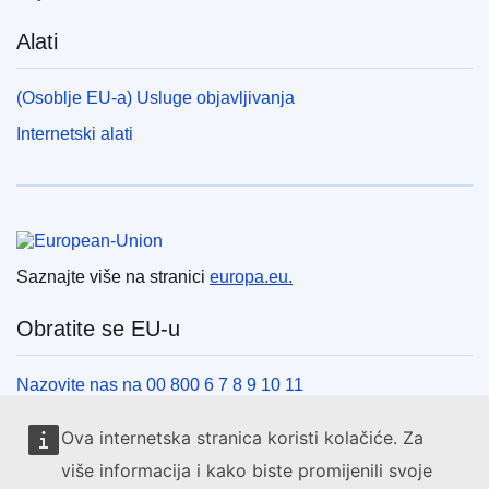
Alati
(Osoblje EU-a) Usluge objavljivanja
Internetski alati
Europska unija
Saznajte više na stranici
europa.eu.
Obratite se EU-u
Nazovite nas na 00 800 6 7 8 9 10 11
Uspostavite telefonsku vezu na drugi način
Ova internetska stranica koristi kolačiće. Za
Pišite nam služeći se našim obrascem za kontakt
više informacija i kako biste promijenili svoje