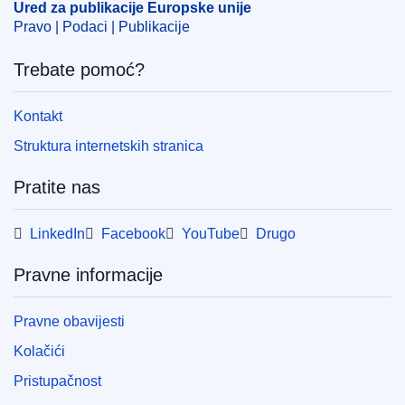
Ured za publikacije Europske unije
OJ : C_202402612
Pravo | Podaci | Publikacije
IMMC : ARR-T-0556-2022
Trebate pomoć?
pdfa2a
Kontakt
Prikaz svih izdanja iz ove serije
Struktura internetskih stranica
Pratite nas
LinkedIn
Facebook
YouTube
Drugo
Pravne informacije
Pravne obavijesti
Kolačići
Pristupačnost