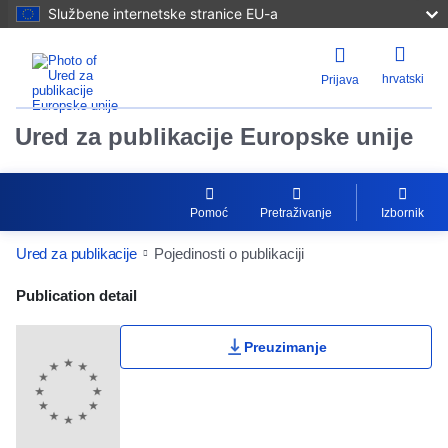
Službene internetske stranice EU-a
hrvatski
Prijava
Ured za publikacije Europske unije
Pomoć
Pretraživanje
Izbornik
Ured za publikacije
Pojedinosti o publikaciji
Publication Detail Actions Portlet
Publication detail
Preuzimanje