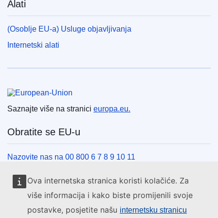
Alati
(Osoblje EU-a) Usluge objavljivanja
Internetski alati
Europska unija
Saznajte više na stranici
europa.eu.
Obratite se EU-u
Nazovite nas na 00 800 6 7 8 9 10 11
Uspostavite telefonsku vezu na drugi način
Ova internetska stranica koristi kolačiće. Za
Pišite nam služeći se našim obrascem za kontakt
više informacija i kako biste promijenili svoje
Upoznajte nas u jednom od centara EU-a
postavke, posjetite našu
internetsku stranicu