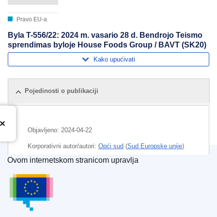
Pravo EU-a
Byla T-556/22: 2024 m. vasario 28 d. Bendrojo Teismo
sprendimas byloje House Foods Group / BAVT (SK20)
Kako upućivati
Pojedinosti o publikaciji
Objavljeno:
2024-04-22
Korporativni autor/autori:
Opći sud
(
Sud Europske unije
)
Ovom internetskom stranicom upravlja
Predmet:
dopustivost pravne radnje
,
lukovičasto povrće
Ured za publikacije Europske unije
,
oplemenjivanje bilja
,
pravo na biljnu sortu
CELEX : 62022TA0556
ELI :
C/2024/2612/oj