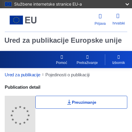
Službene internetske stranice EU-a
hrvatski
Prijava
Ured za publikacije Europske unije
Pomoć
Pretraživanje
Izbornik
Ured za publikacije
Pojedinosti o publikaciji
Publication Detail Actions Portlet
Publication detail
Preuzimanje