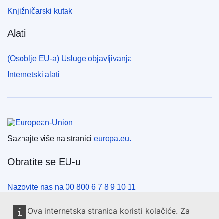
Knjižničarski kutak
Alati
(Osoblje EU-a) Usluge objavljivanja
Internetski alati
Europska unija
Saznajte više na stranici
europa.eu.
Obratite se EU-u
Nazovite nas na 00 800 6 7 8 9 10 11
Uspostavite telefonsku vezu na drugi način
Ova internetska stranica koristi kolačiće. Za