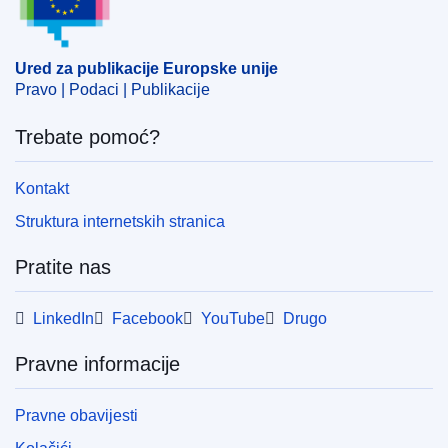
označivanje naljepnicom
,
plodonosno povrće
,
Provansa-
Alpe-Azurna obala
CELEX : 32025R0288
Ured za publikacije Europske unije
Pravo | Podaci | Publikacije
ELI :
reg_impl/2025/288/oj
OJ : L_202500288
Trebate pomoć?
IMMC : C(2025)874/3903468
Kontakt
pdfa2a
Struktura internetskih stranica
Prikaz svih izdanja iz ove serije
Pratite nas
LinkedIn
Facebook
YouTube
Drugo
Pravne informacije
Pravne obavijesti