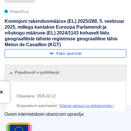
Pravo EU-a
Komisjoni rakendusmäärus (EL) 2025/288, 5. veebruar
2025, millega kantakse Euroopa Parlamendi ja
nõukogu määruse (EL) 2024/1143 kohaselt liidu
geograafiliste tähiste registrisse geograafiline tähis
Melon de Cavaillon (KGT)
Kako upućivati
Pojedinosti o publikaciji
Objavljeno:
2025-02-12
Korporativni autor/autori:
Glavna uprava za poljoprivredu i
ruralni razvoj
(
Europska komisija
)
,
Europska komisija
Ovom internetskom stranicom upravlja
Ured za publikacije Europske unije
Predmet:
Francuska
,
opis proizvoda
,
oznaka podrijetla
,