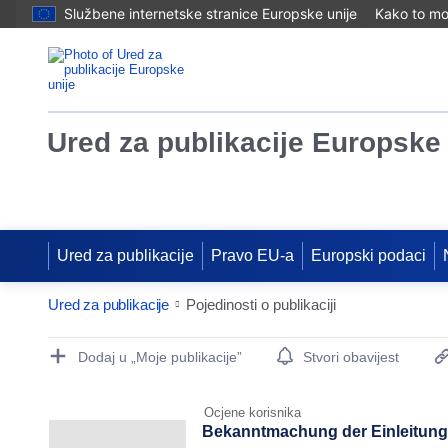
Službene internetske stranice Europske unije
Kako to mog
Ured za publikacije Europske 
Ured za publikacije
Pravo EU-a
Europski podaci
Ured za publikacije
Pojedinosti o publikaciji
Publication Detail Actions Portlet
Dodaj u „Moje publikacije”
Stvori obavijest
Ocjene korisnika
Bekanntmachung der Einleitung 