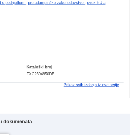
d s podrijetlom
,
protudampinško zakonodavstvo
,
uvoz EU-a
I
Kataloški broj
FXC2504850DE
Prikaz svih izdanja iz ove serije
iku dokumenata.