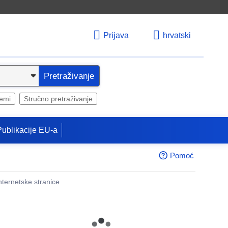
Prijava
hrvatski
Pretraživanje
temi
Stručno pretraživanje
Publikacije EU-a
Pomoć
internetske stranice