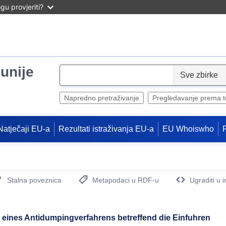
u provjeriti?
unije
S
e
l
Napredno pretraživanje
Pregledavanje prema 
e
c
Natječaji EU-a
Rezultati istraživanja EU-a
EU Whoiswho
t
Stalna poveznica
Metapodaci u RDF-u
Ugraditi u 
(Otvara novi prozor)
eines Antidumpingverfahrens betreffend die Einfuhren