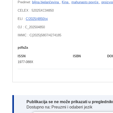
Predmet:
biljna bjelančevina
,
Kina
,
mahunasto povrće
,
proizvo
CELEX : 52025XC04850
ELI :
C/2025/4850/oj
OJ : C_202504850
IMMC : C(2025)5807/4274185
pdfa2a
ISSN
ISBN
DO
1977-088X
Note:
Publikacija se ne može prikazati u pregledn
Dostupno na: Preuzmi i odaberi jezik