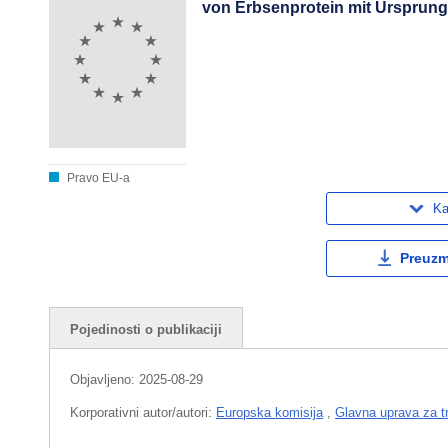
von Erbsenprotein mit Ursprung 
Pravo EU-a
Ka
Preuzmi
Pojedinosti o publikaciji
Objavljeno:
2025-08-29
Korporativni autor/autori:
Europska komisija
,
Glavna uprava za t