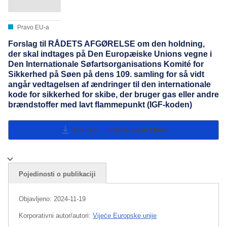
Pravo EU-a
Forslag til RÅDETS AFGØRELSE om den holdning,
der skal indtages på Den Europæiske Unions vegne i
Den Internationale Søfartsorganisations Komité for
Sikkerhed på Søen på dens 109. samling for så vidt
angår vedtagelsen af ændringer til den internationale
kode for sikkerhed for skibe, der bruger gas eller andre
brændstoffer med lavt flammepunkt (IGF-koden)
Preuzmi i odaberi jezik
Close
Pojedinosti o publikaciji
Objavljeno:
2024-11-19
Korporativni autor/autori:
Vijeće Europske unije