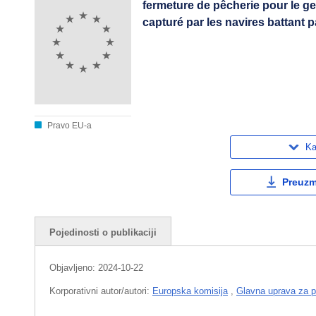
fermeture de pêcherie pour le g
capturé par les navires battant 
Pravo EU-a
Ka
Preuzmi
Pojedinosti o publikaciji
Objavljeno:
2024-10-22
Korporativni autor/autori:
Europska komisija
,
Glavna uprava za p