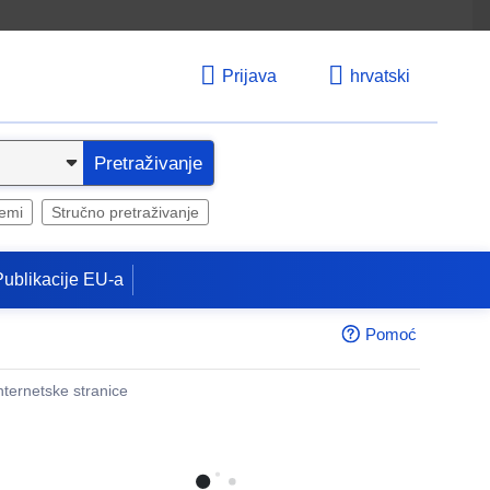
Prijava
hrvatski
Pretraživanje
temi
Stručno pretraživanje
Publikacije EU-a
Pomoć
internetske stranice