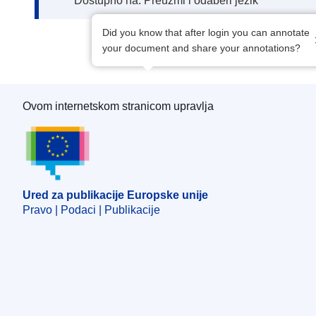
Dostupno na: Preuzmi i odaberi jezik
Did you know that after login you can annotate
your document and share your annotations?
Ovom internetskom stranicom upravlja
Ured za publikacije Europske unije
Ured za publikacije Europske unije
Pravo | Podaci | Publikacije