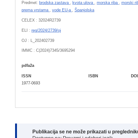
Predmet:
brodska zastava
,
kvota ulova
,
morska riba
,
morski r
prema vrstama
,
vode EU-a
,
Španjolska
CELEX : 32024R2739
ELI :
reg/2024/2739/oj
OJ : L_202402739
IMMC : C(2024)7345/3695294
pdfa2a
ISSN
ISBN
DO
1977-0693
Note:
Publikacija se ne može prikazati u pregledn