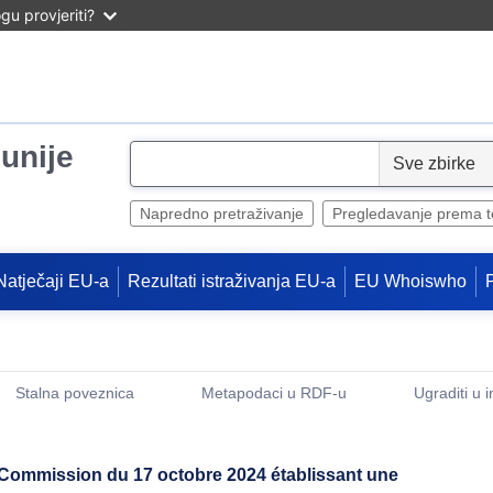
u provjeriti?
unije
S
e
l
Napredno pretraživanje
Pregledavanje prema 
e
c
Natječaji EU-a
Rezultati istraživanja EU-a
EU Whoiswho
t
Stalna poveznica
Metapodaci u RDF-u
Ugraditi u 
(Otvara novi prozor)
 Commission du 17 octobre 2024 établissant une