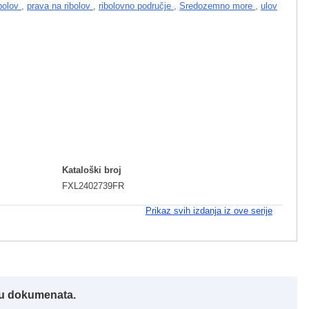
ibolov
,
prava na ribolov
,
ribolovno područje
,
Sredozemno more
,
ulov
I
Kataloški broj
FXL2402739FR
Prikaz svih izdanja iz ove serije
iku dokumenata.