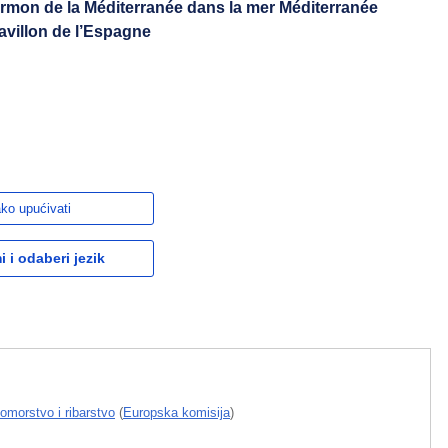
ermon de la Méditerranée dans la mer Méditerranée
pavillon de l’Espagne
ko upućivati
 i odaberi jezik
omorstvo i ribarstvo
(
Europska komisija
)