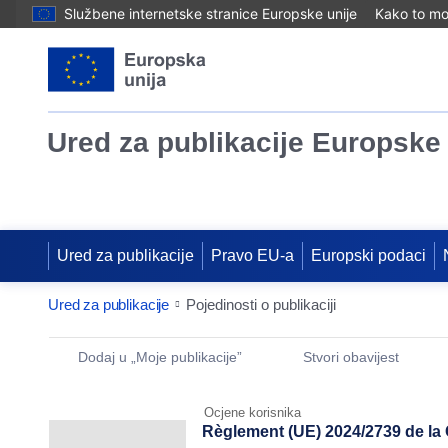
Službene internetske stranice Europske unije
Kako to mog
Ured za publikacije Europske 
Ured za publikacije
Pravo EU-a
Europski podaci
Ured za publikacije
Pojedinosti o publikaciji
Publication Detail Actions Portlet
Dodaj u „Moje publikacije”
Stvori obavijest
Ocjene korisnika
Règlement (UE) 2024/2739 de la