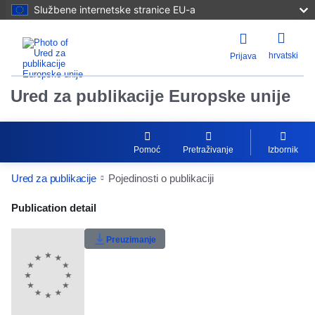
Službene internetske stranice EU-a
hrvatski
Prijava
Ured za publikacije Europske unije
Pomoć
Pretraživanje
Izbornik
Ured za publikacije
Pojedinosti o publikaciji
Publication Detail Actions Portlet
Publication detail
Preuzimanje