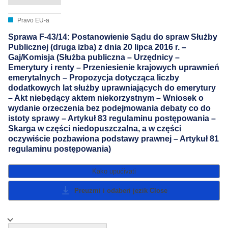
Pravo EU-a
Sprawa F-43/14: Postanowienie Sądu do spraw Służby
Publicznej (druga izba) z dnia 20 lipca 2016 r. –
Gaj/Komisja (Służba publiczna – Urzędnicy –
Emerytury i renty – Przeniesienie krajowych uprawnień
emerytalnych – Propozycja dotycząca liczby
dodatkowych lat służby uprawniających do emerytury
– Akt niebędący aktem niekorzystnym – Wniosek o
wydanie orzeczenia bez podejmowania debaty co do
istoty sprawy – Artykuł 83 regulaminu postępowania –
Skarga w części niedopuszczalna, a w części
oczywiście pozbawiona podstawy prawnej – Artykuł 81
regulaminu postępowania)
Kako upućivati
Preuzmi i odaberi jezik
Close