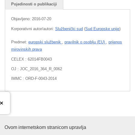
Pojedinosti o publikaciji
Objavljeno:
2016-07-20
Korporativni autor/autori:
Službenički sud
(
Sud Europske unije
)
Predmet:
europski službenik
,
pravilnik o osoblju (EU)
,
prijenos
mirovinskih prava
CELEX : 62014FB0043
OJ : JOC_2016_364_R_0062
IMMC : ORD-F-0043-2014
Ured za publikacije Europske un
Ovom internetskom stranicom upravlja