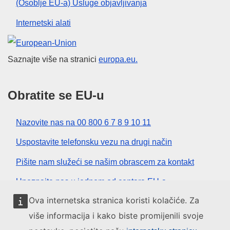
(Osoblje EU-a) Usluge objavljivanja
Internetski alati
Europska unija
Saznajte više na stranici
europa.eu.
Obratite se EU-u
Nazovite nas na 00 800 6 7 8 9 10 11
Uspostavite telefonsku vezu na drugi način
Pišite nam služeći se našim obrascem za kontakt
Upoznajte nas u jednom od centara EU-a
Ova internetska stranica koristi kolačiće. Za
Društvene mreže
više informacija i kako biste promijenili svoje