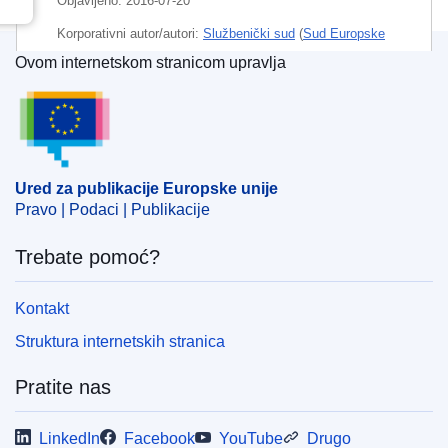
Objavljeno:
2016-07-20
Korporativni autor/autori:
Službenički sud
(
Sud Europske
unije
)
Ovom internetskom stranicom upravlja
Ured za publikacije Europske unije
Predmet:
europski službenik
,
pravilnik o osoblju (EU)
,
prijenos mirovinskih prava
CELEX : 62014FB0043
Ured za publikacije Europske unije
OJ : JOC_2016_364_R_0062
Pravo | Podaci | Publikacije
IMMC : ORD-F-0043-2014
Trebate pomoć?
Kontakt
Struktura internetskih stranica
Pratite nas
LinkedIn
Facebook
YouTube
Drugo