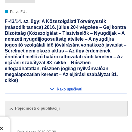
Pravo EU-a
F-43/14. sz. ügy: A Közszolgálati Törvényszék
(második tanács) 2016. július 20-i végzése – Gaj kontra
Bizottság (Közszolgálat – Tisztviselők – Nyugdíjak – A
nemzeti nyugdíjjogosultság átvitele – A nyugdíjra
jogosító szolgálati idő jóváírására vonatkozó javaslat –
Sérelmet nem okozó aktus – Az ügy érdemének
érintését mellőző határozathozatal iránti kérelem – Az
eljárási szabályzat 83. cikke – Részben
elfogadhatatlan, részben jogilag nyilvánvalóan
megalapozatlan kereset – Az eljárási szabályzat 81.
cikke)
Kako upućivati
Pojedinosti o publikaciji