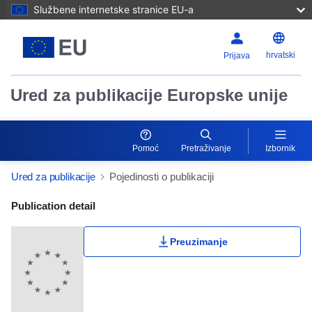
Službene internetske stranice EU-a
hrvatski
Prijava
Ured za publikacije Europske unije
Pomoć
Pretraživanje
Izbornik
Ured za publikacije
Pojedinosti o publikaciji
Publication Detail Actions Portlet
Publication detail
Preuzimanje