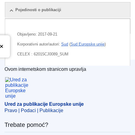
Pojedinosti o publikaciji
Paket
Objavljeno:
2017-09-21
Korporativni autor/autori:
Sud
(
Sud Europske unije
)
CELEX : 62015CJ0089_SUM
Ovom internetskom stranicom upravlja
Ured za publikacije Europske unije
Released on EU publications website:
2017-09-21
Ured za publikacije Europske unije
Pravo | Podaci | Publikacije
Trebate pomoć?