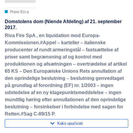
Pravo EU-a
Domstolens dom (Niende Afdeling) af 21. september
2017.
Riva Fire SpA , en liquidation mod Europa-
Kommissionen.#Appel – karteller – italienske
producenter af rundt armeringstål – fastsættelse af
priser samt begrænsning af og kontrol med
produktionen og afsætningen – overtrædelse af artikel
65 KS – Den Europæiske Unions Rets annullation af
den oprindelige beslutning – beslutning genvedtaget
på grundlag af forordning (EF) nr. 1/2003 – ingen
udstedelse af en ny klagepunktsmeddelelse – ingen
mundtlig høring efter annullationen af den oprindelige
beslutning – forsinkelser i forbindelse med sagen for
Retten.#Sag C-89/15 P.
Kako upućivati