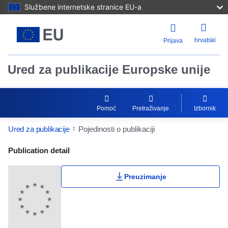
Službene internetske stranice EU-a
hrvatski
Prijava
Ured za publikacije Europske unije
Pomoć
Pretraživanje
Izbornik
Ured za publikacije
Pojedinosti o publikaciji
Publication Detail Actions Portlet
Publication detail
Preuzimanje