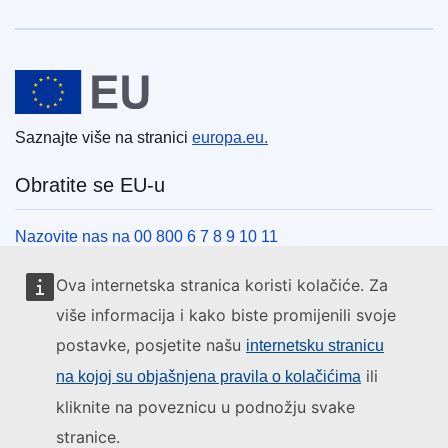
Europska unija
Saznajte više na stranici
europa.eu.
Obratite se EU-u
Nazovite nas na 00 800 6 7 8 9 10 11
Uspostavite telefonsku vezu na drugi način
Ova internetska stranica koristi kolačiće. Za
Pišite nam služeći se našim obrascem za kontakt
više informacija i kako biste promijenili svoje
Upoznajte nas u jednom od centara EU-a
postavke, posjetite našu
internetsku stranicu
ili
na kojoj su objašnjena pravila o kolačićima
Društvene mreže
kliknite na poveznicu u podnožju svake
stranice.
Pronađite EU na društvenim mrežama