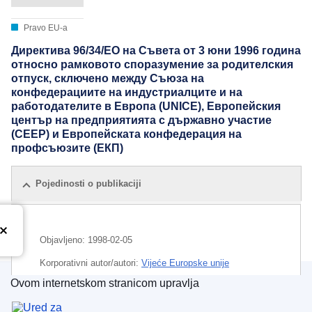
Pravo EU-a
Директива 96/34/ЕО на Съвета от 3 юни 1996 година
относно рамковото споразумение за родителския
отпуск, сключено между Съюза на
конфедерациите на индустриалците и на
работодателите в Европа (UNICE), Европейския
център на предприятията с държавно участие
(CEEP) и Европейската конфедерация на
профсъюзите (EКП)
Pojedinosti o publikaciji
Objavljeno:
1998-02-05
Korporativni autor/autori:
Vijeće Europske unije
Ovom internetskom stranicom upravlja
CELEX : 01996L0034-19980205
Ured za publikacije Europske unije
ELI :
dir/1996/34/1998-02-05