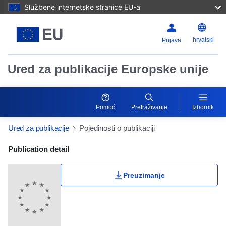
Službene internetske stranice EU-a
hrvatski
Prijava
Ured za publikacije Europske unije
Pomoć
Pretraživanje
Izbornik
Ured za publikacije
Pojedinosti o publikaciji
Publication Detail Actions Portlet
Publication detail
Preuzimanje