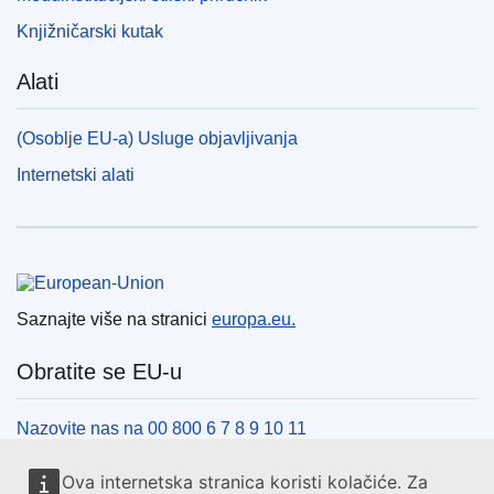
Knjižničarski kutak
Alati
(Osoblje EU-a) Usluge objavljivanja
Internetski alati
Europska unija
Saznajte više na stranici
europa.eu.
Obratite se EU-u
Nazovite nas na 00 800 6 7 8 9 10 11
Uspostavite telefonsku vezu na drugi način
Ova internetska stranica koristi kolačiće. Za