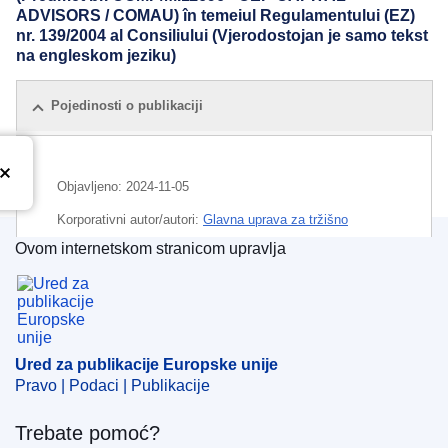
ADVISORS / COMAU) în temeiul Regulamentului (EZ)
nr. 139/2004 al Consiliului (Vjerodostojan je samo tekst
na engleskom jeziku)
Pojedinosti o publikaciji
Objavljeno:
2024-11-05
Korporativni autor/autori:
Glavna uprava za tržišno
natjecanje
(
Europska komisija
)
,
Europska komisija
Ovom internetskom stranicom upravlja
Ured za publikacije Europske unije
CELEX : 32024M11696
IMMC : M.11696
Ured za publikacije Europske unije
Pravo | Podaci | Publikacije
Trebate pomoć?