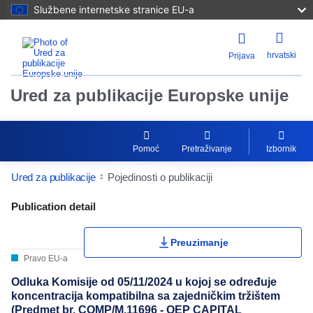
Službene internetske stranice EU-a
hrvatski
Prijava
Ured za publikacije Europske unije
Pomoć
Pretraživanje
Izbornik
Ured za publikacije
Pojedinosti o publikaciji
Publication Detail Actions Portlet
Publication detail
Preuzimanje
Pravo EU-a
Odluka Komisije od 05/11/2024 u kojoj se određuje
koncentracija kompatibilna sa zajedničkim tržištem
(Predmet br. COMP/M.11696 - OEP CAPITAL