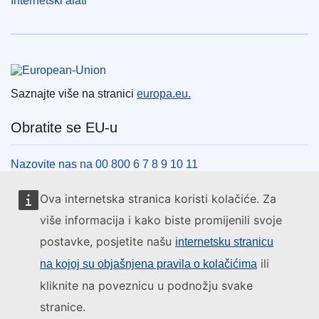
Internetski alati
Europska unija
Saznajte više na stranici
europa.eu.
Obratite se EU-u
Nazovite nas na 00 800 6 7 8 9 10 11
Uspostavite telefonsku vezu na drugi način
Ova internetska stranica koristi kolačiće. Za
Pišite nam služeći se našim obrascem za kontakt
više informacija i kako biste promijenili svoje
Upoznajte nas u jednom od centara EU-a
postavke, posjetite našu
internetsku stranicu
ili
na kojoj su objašnjena pravila o kolačićima
Društvene mreže
kliknite na poveznicu u podnožju svake
stranice.
Pronađite EU na društvenim mrežama