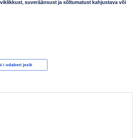
rviklikkust, suveräänsust ja sõltumatust kahjustava või
 i odaberi jezik