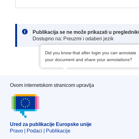
Note:
Publikacija se ne može prikazati u pregledn
Dostupno na: Preuzmi i odaberi jezik
Did you know that after login you can annotate
your document and share your annotations?
Ovom internetskom stranicom upravlja
Ured za publikacije Europske unije
Ured za publikacije Europske unije
Pravo | Podaci | Publikacije