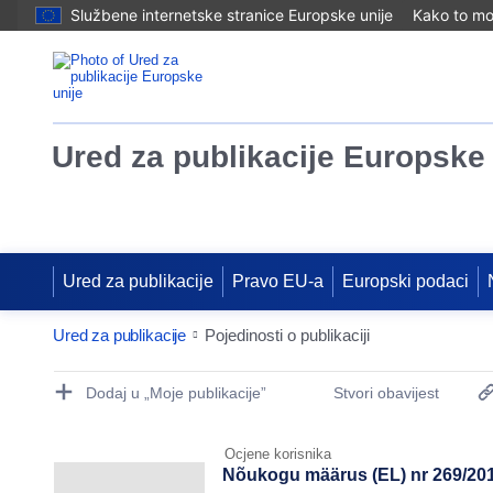
Službene internetske stranice Europske unije
Kako to mog
Ured za publikacije Europske 
Ured za publikacije
Pravo EU-a
Europski podaci
Ured za publikacije
Pojedinosti o publikaciji
Publication Detail Actions Portlet
Dodaj u „Moje publikacije”
Stvori obavijest
Ocjene korisnika
Nõukogu määrus (EL) nr 269/2014