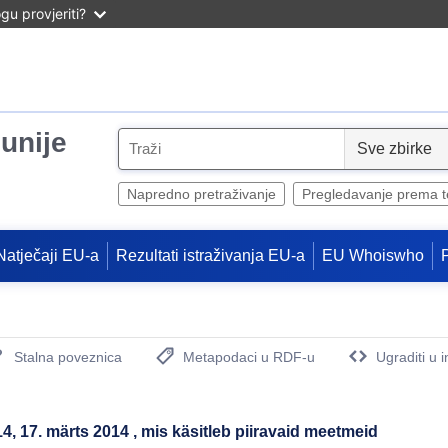
u provjeriti?
unije
S
e
l
Napredno pretraživanje
Pregledavanje prema 
e
c
Natječaji EU-a
Rezultati istraživanja EU-a
EU Whoiswho
t
Stalna poveznica
Metapodaci u RDF-u
Ugraditi u 
(Otvara novi prozor)
, 17. märts 2014 , mis käsitleb piiravaid meetmeid