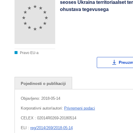
seoses Ukraina territoriaalset te
ohustava tegevusega
Pravo EU-a
Preuzmi
Pojedinosti o publikaciji
Objavljeno:
2018-05-14
Korporativni autor/autori:
Privremeni podaci
CELEX : 02014R0269-20180514
ELI :
reg/2014/269/2018-05-14