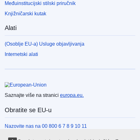
Međuinstitucijski stilski priručnik
Knjižničarski kutak
Alati
(Osoblje EU-a) Usluge objavljivanja
Internetski alati
Europska unija
Saznajte više na stranici
europa.eu.
Obratite se EU-u
Nazovite nas na 00 800 6 7 8 9 10 11
Uspostavite telefonsku vezu na drugi način