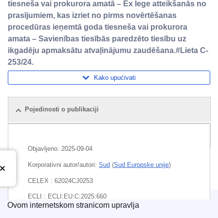
tiesneša vai prokurora amatā – Ex lege atteikšanās no
prasījumiem, kas izriet no pirms novērtēšanas
procedūras ieņemtā goda tiesneša vai prokurora
amata – Savienības tiesībās paredzēto tiesību uz
ikgadēju apmaksātu atvaļinājumu zaudēšana.#Lieta C-
253/24.
Kako upućivati
Pojedinosti o publikaciji
Paket
Objavljeno:
2025-09-04
Korporativni autor/autori:
Sud
(
Sud Europske unije
)
CELEX : 62024CJ0253
ECLI : ECLI:EU:C:2025:660
Ovom internetskom stranicom upravlja
Ured za publikacije Europske unije