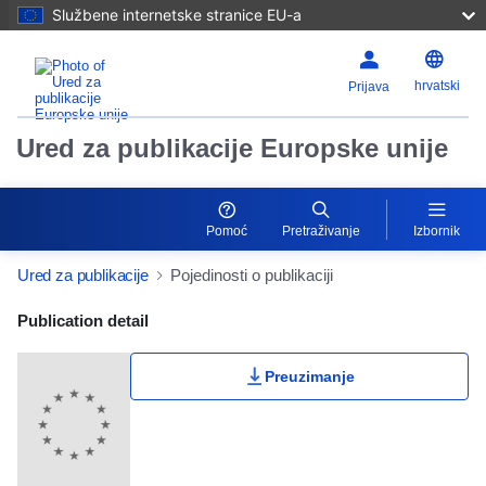
Službene internetske stranice EU-a
hrvatski
Prijava
Ured za publikacije Europske unije
Pomoć
Pretraživanje
Izbornik
Ured za publikacije
Pojedinosti o publikaciji
Publication Detail Actions Portlet
Publication detail
Preuzimanje