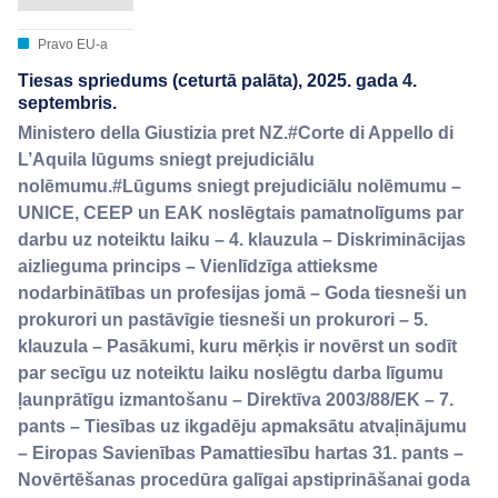
Pravo EU-a
Tiesas spriedums (ceturtā palāta), 2025. gada 4.
septembris.
Ministero della Giustizia pret NZ.#Corte di Appello di
L’Aquila lūgums sniegt prejudiciālu
nolēmumu.#Lūgums sniegt prejudiciālu nolēmumu –
UNICE, CEEP un EAK noslēgtais pamatnolīgums par
darbu uz noteiktu laiku – 4. klauzula – Diskriminācijas
aizlieguma princips – Vienlīdzīga attieksme
nodarbinātības un profesijas jomā – Goda tiesneši un
prokurori un pastāvīgie tiesneši un prokurori – 5.
klauzula – Pasākumi, kuru mērķis ir novērst un sodīt
par secīgu uz noteiktu laiku noslēgtu darba līgumu
ļaunprātīgu izmantošanu – Direktīva 2003/88/EK – 7.
pants – Tiesības uz ikgadēju apmaksātu atvaļinājumu
– Eiropas Savienības Pamattiesību hartas 31. pants –
Novērtēšanas procedūra galīgai apstiprināšanai goda