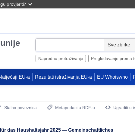
u provjeriti?
unije
S
e
l
Napredno pretraživanje
Pregledavanje prema 
e
c
Natječaji EU-a
Rezultati istraživanja EU-a
EU Whoiswho
t
Stalna poveznica
Metapodaci u RDF-u
Ugraditi u 
(Otvara novi prozor)
ür das Haushaltsjahr 2025 — Gemeinschaftliches