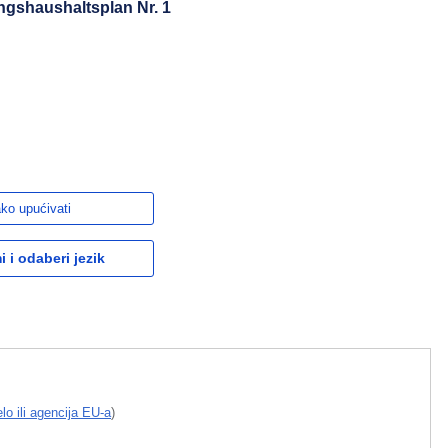
gshaushaltsplan Nr. 1
ko upućivati
 i odaberi jezik
elo ili agencija EU-a
)