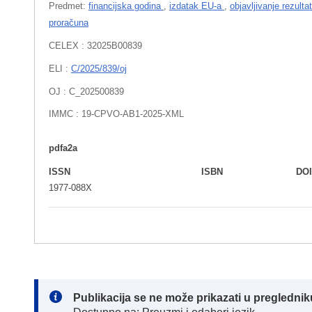
Predmet:
financijska godina
,
izdatak EU-a
,
objavljivanje rezult
proračuna
CELEX : 32025B00839
ELI :
C/2025/839/oj
OJ : C_202500839
IMMC : 19-CPVO-AB1-2025-XML
pdfa2a
ISSN
ISBN
DO
1977-088X
Note:
Publikacija se ne može prikazati u pregledn