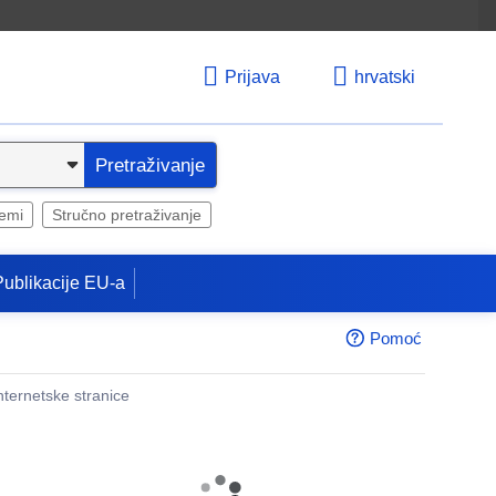
Prijava
hrvatski
Pretraživanje
temi
Stručno pretraživanje
Publikacije EU-a
Pomoć
internetske stranice