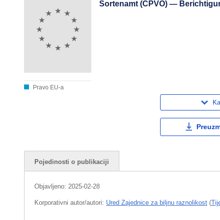
Sortenamt (CPVO) — Berichtigun
Pravo EU-a
Ka
Preuzmi
Pojedinosti o publikaciji
Objavljeno:
2025-02-28
Korporativni autor/autori:
Ured Zajednice za biljnu raznolikost
(
Tij