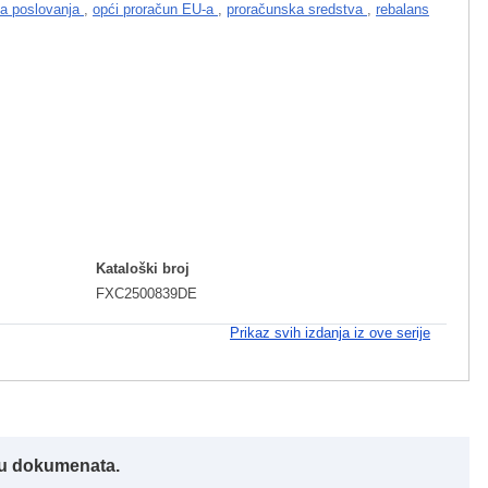
ata poslovanja
,
opći proračun EU-a
,
proračunska sredstva
,
rebalans
I
Kataloški broj
FXC2500839DE
Prikaz svih izdanja iz ove serije
iku dokumenata.