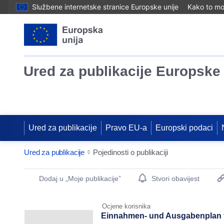
Službene internetske stranice Europske unije
Kako to mog
Ured za publikacije Europske 
Ured za publikacije
Pravo EU-a
Europski podaci
Ured za publikacije
Pojedinosti o publikaciji
Publication Detail Actions Portlet
Dodaj u „Moje publikacije”
Stvori obavijest
Ocjene korisnika
Einnahmen- und Ausgabenplan f