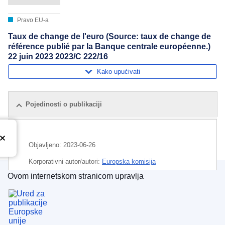
Pravo EU-a
Taux de change de l'euro (Source: taux de change de
référence publié par la Banque centrale européenne.)
22 juin 2023 2023/C 222/16
Kako upućivati
Pojedinosti o publikaciji
Objavljeno:
2023-06-26
Korporativni autor/autori:
Europska komisija
Ovom internetskom stranicom upravlja
Predmet:
devizni tečaj
,
euro
,
novac
Ured za publikacije Europske unije
CELEX : C2023/222/16
OJ : JOC_2023_222_R_0016