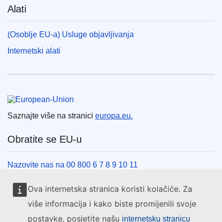
Alati
(Osoblje EU-a) Usluge objavljivanja
Internetski alati
Europska unija
Saznajte više na stranici
europa.eu.
Obratite se EU-u
Nazovite nas na 00 800 6 7 8 9 10 11
Uspostavite telefonsku vezu na drugi način
Ova internetska stranica koristi kolačiće. Za
Pišite nam služeći se našim obrascem za kontakt
više informacija i kako biste promijenili svoje
Upoznajte nas u jednom od centara EU-a
postavke, posjetite našu
internetsku stranicu