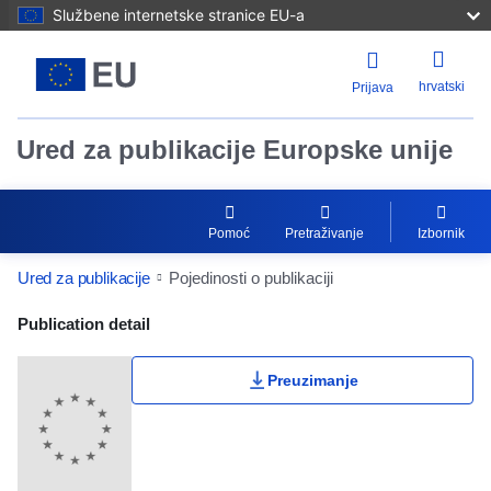
Službene internetske stranice EU-a
hrvatski
Prijava
Ured za publikacije Europske unije
Pomoć
Pretraživanje
Izbornik
Ured za publikacije
Pojedinosti o publikaciji
Publication Detail Actions Portlet
Publication detail
Preuzimanje