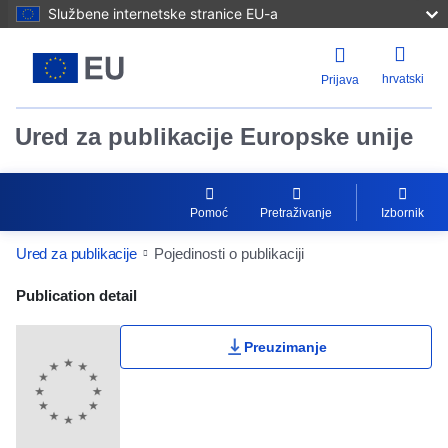
Službene internetske stranice EU-a
hrvatski
Prijava
Ured za publikacije Europske unije
Pomoć
Pretraživanje
Izbornik
Ured za publikacije
Pojedinosti o publikaciji
Publication Detail Actions Portlet
Publication detail
Preuzimanje