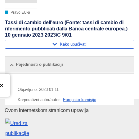
Pravo EU-a
Tassi di cambio dell'euro (Fonte: tassi di cambio di
riferimento pubblicati dalla Banca centrale europea.)
10 gennaio 2023 2023/C 9/01
Kako upućivati
Pojedinosti o publikaciji
Objavljeno:
2023-01-11
Korporativni autor/autori:
Europska komisija
Ured za publikacije Europske un
Ovom internetskom stranicom upravlja
Predmet:
devizni tečaj
,
euro
,
novac
CELEX : C2023/009/01
OJ : JOC_2023_009_R_0001