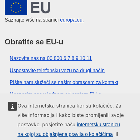
Europska unija
Saznajte više na stranici
europa.eu.
Obratite se EU-u
Nazovite nas na 00 800 6 7 8 9 10 11
Uspostavite telefonsku vezu na drugi način
Pišite nam služeći se našim obrascem za kontakt
Upoznajte nas u jednom od centara EU-a
Ova internetska stranica koristi kolačiće. Za
Društvene mreže
više informacija i kako biste promijenili svoje
postavke, posjetite našu
internetsku stranicu
Pronađite EU na društvenim mrežama
ili
na kojoj su objašnjena pravila o kolačićima