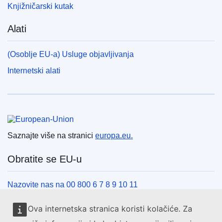
Knjižničarski kutak
Alati
(Osoblje EU-a) Usluge objavljivanja
Internetski alati
Europska unija
Saznajte više na stranici
europa.eu.
Obratite se EU-u
Nazovite nas na 00 800 6 7 8 9 10 11
Uspostavite telefonsku vezu na drugi način
Ova internetska stranica koristi kolačiće. Za
Pišite nam služeći se našim obrascem za kontakt