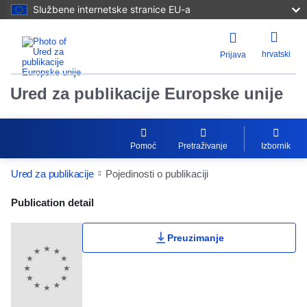
Službene internetske stranice EU-a
hrvatski
Prijava
Ured za publikacije Europske unije
Pomoć
Pretraživanje
Izbornik
Ured za publikacije
Pojedinosti o publikaciji
Publication Detail Actions Portlet
Publication detail
Preuzimanje