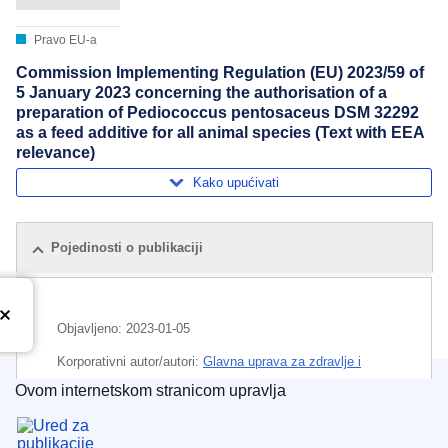
Pravo EU-a
Commission Implementing Regulation (EU) 2023/59 of
5 January 2023 concerning the authorisation of a
preparation of Pediococcus pentosaceus DSM 32292
as a feed additive for all animal species (Text with EEA
relevance)
Kako upućivati
Pojedinosti o publikaciji
Objavljeno:
2023-01-05
Korporativni autor/autori:
Glavna uprava za zdravlje i
sigurnost hrane
(
Europska komisija
)
,
Europska komisija
Ovom internetskom stranicom upravlja
Ured za publikacije Europske unije
Predmet:
dodatak hrani
,
dopuštenje za prodaju
,
krma