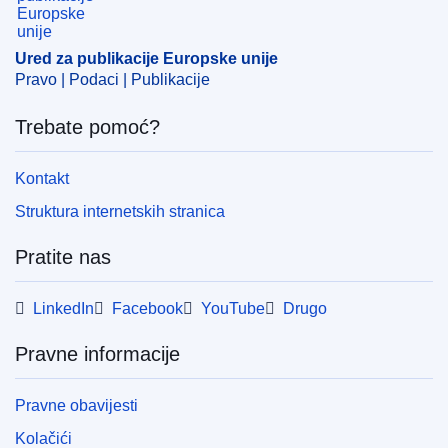
CELEX : 32023R0059
ELI :
reg_impl/2023/59/oj
Ured za publikacije Europske unije
Pravo | Podaci | Publikacije
OJ : JOL_2023_005_R_0004
IMMC : C(2023)19/2373269
Trebate pomoć?
Kontakt
Struktura internetskih stranica
Pratite nas
LinkedIn
Facebook
YouTube
Drugo
Pravne informacije
Pravne obavijesti
Kolačići