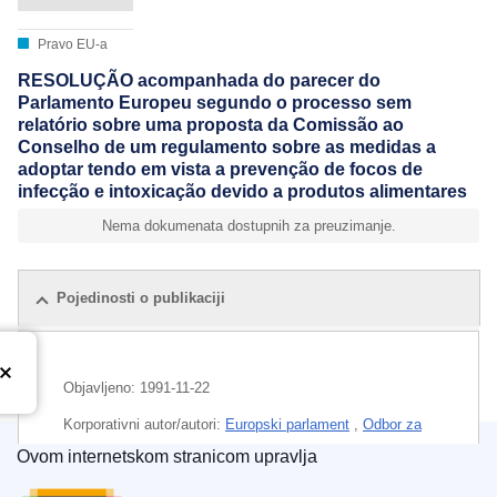
Pravo EU-a
RESOLUÇÃO acompanhada do parecer do
Parlamento Europeu segundo o processo sem
relatório sobre uma proposta da Comissão ao
Conselho de um regulamento sobre as medidas a
adoptar tendo em vista a prevenção de focos de
infecção e intoxicação devido a produtos alimentares
Nema dokumenata dostupnih za preuzimanje.
Pojedinosti o publikaciji
Objavljeno:
1991-11-22
Korporativni autor/autori:
Europski parlament
,
Odbor za
poljoprivredu i ruralni razvoj
(
Odbor EP-a
)
Ovom internetskom stranicom upravlja
Ured za publikacije Europske unije