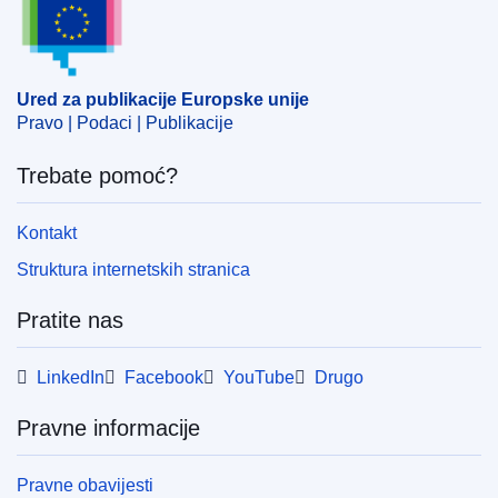
Predmet:
bolest životinja
,
javno zdravstvo
,
juta
,
prehrambeni proizvod
,
veterinarski nadzor
CELEX : 51991AP0398
Ured za publikacije Europske unije
Pravo | Podaci | Publikacije
Trebate pomoć?
Kontakt
Struktura internetskih stranica
Pratite nas
LinkedIn
Facebook
YouTube
Drugo
Pravne informacije
Pravne obavijesti