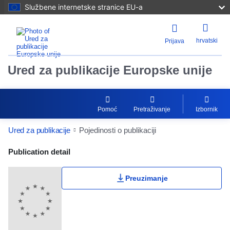
Službene internetske stranice EU-a
hrvatski
Prijava
Ured za publikacije Europske unije
Pomoć
Pretraživanje
Izbornik
Ured za publikacije
Pojedinosti o publikaciji
Publication Detail Actions Portlet
Publication detail
Preuzimanje