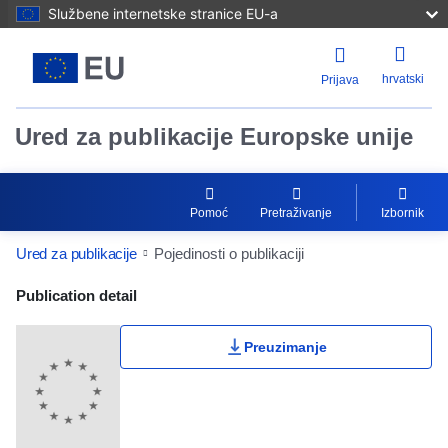
Službene internetske stranice EU-a
hrvatski
Prijava
Ured za publikacije Europske unije
Pomoć
Pretraživanje
Izbornik
Ured za publikacije
Pojedinosti o publikaciji
Publication Detail Actions Portlet
Publication detail
Preuzimanje