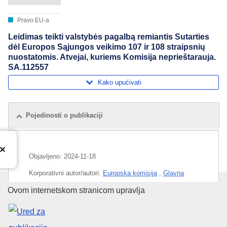
Pravo EU-a
Leidimas teikti valstybės pagalbą remiantis Sutarties
dėl Europos Sąjungos veikimo 107 ir 108 straipsnių
nuostatomis. Atvejai, kuriems Komisija neprieštarauja.
SA.112557
Kako upućivati
Pojedinosti o publikaciji
Objavljeno:
2024-11-18
Korporativni autor/autori:
Europska komisija
,
Glavna
uprava za tržišno natjecanje
(
Europska komisija
)
Ured za publikacije Europske un
Ovom internetskom stranicom upravlja
Predmet:
državna potpora
,
kontrola državne potpore
,
Njemačka
,
Saarland
,
zračni prijevoz