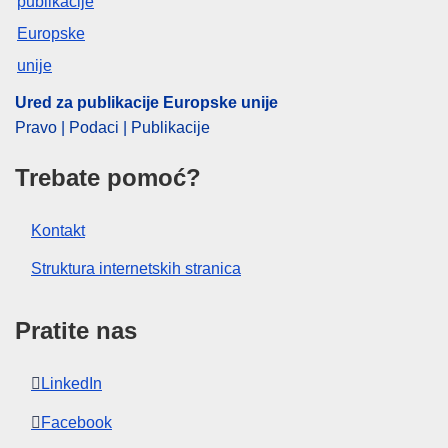
CELEX : 52024AS112557
ELI :
C/2024/6966/oj
OJ : C_202406966
Ured za publikacije Europske unije
IMMC : C(2024)6639/3772833
Pravo | Podaci | Publikacije
Trebate pomoć?
pdfa2a
Prikaz svih izdanja iz ove serije
Kontakt
Struktura internetskih stranica
Pratite nas
LinkedIn
Facebook