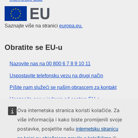
Europska unija
Saznajte više na stranici
europa.eu.
Obratite se EU-u
Nazovite nas na 00 800 6 7 8 9 10 11
Uspostavite telefonsku vezu na drugi način
Pišite nam služeći se našim obrascem za kontakt
Upoznajte nas u jednom od centara EU-a
Ova internetska stranica koristi kolačiće. Za
Društvene mreže
više informacija i kako biste promijenili svoje
postavke, posjetite našu
internetsku stranicu
Pronađite EU na društvenim mrežama