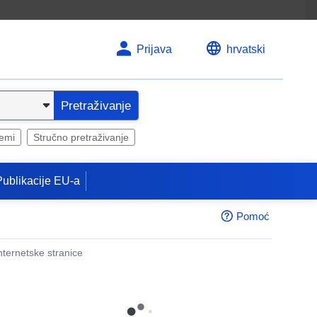
Prijava
hrvatski
Pretraživanje
temi
Stručno pretraživanje
Publikacije EU-a
Pomoć
internetske stranice