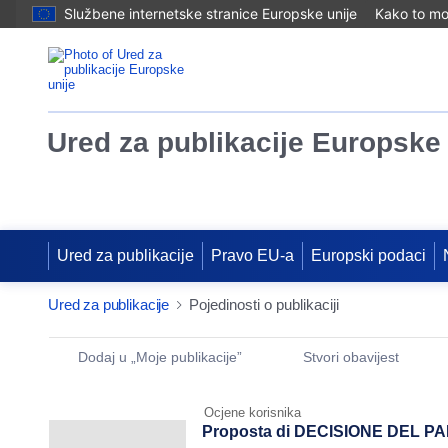
Službene internetske stranice Europske unije
Kako to mog
Ured za publikacije Europske 
Ured za publikacije
Pravo EU-a
Europski podaci
Ured za publikacije
Pojedinosti o publikaciji
Publication Detail Actions Portlet
Dodaj u „Moje publikacije”
Stvori obavijest
Ocjene korisnika
Proposta di DECISIONE DEL P