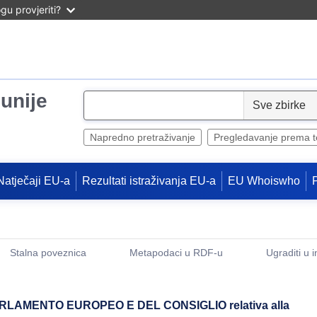
u provjeriti?
unije
S
e
l
Napredno pretraživanje
Pregledavanje prema 
e
c
Natječaji EU-a
Rezultati istraživanja EU-a
EU Whoiswho
t
Stalna poveznica
Metapodaci u RDF-u
Ugraditi u 
(Otvara novi prozor)
ARLAMENTO EUROPEO E DEL CONSIGLIO relativa alla