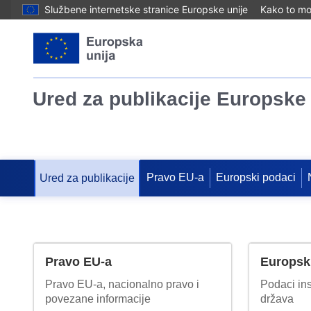
Službene internetske stranice Europske unije
Kako to mog
Ured za publikacije Europske 
Pravo EU-a
Europski podaci
Ured za publikacije
Pravo EU-a
Europsk
Pravo EU-a, nacionalno pravo i
Podaci ins
povezane informacije
država