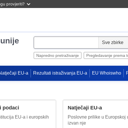
u provjeriti?
unije
S
e
l
Napredno pretraživanje
Pregledavanje prema 
e
c
Natječaji EU-a
Rezultati istraživanja EU-a
EU Whoiswho
t
i podaci
Natječaji EU-a
titucija EU-a i europskih
Poslovne prilike u Europskoj un
izvan nje