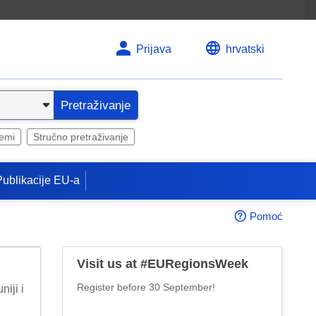
Prijava
hrvatski
Pretraživanje
temi
Stručno pretraživanje
Publikacije EU-a
Pomoć
Previous
Next
Visit us at #EURegionsWeek
Register before 30 September!
iji i