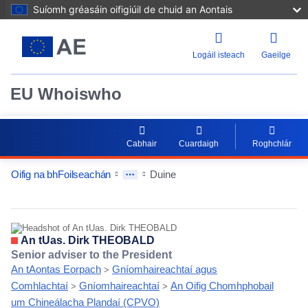
Suíomh gréasáin oifigiúil de chuid an Aontais
Logáil isteach
Gaeilge
EU Whoiswho
Cabhair
Cuardaigh
Roghchlár
Oifig na bhFoilseachán
Duine
EntityDetailActions
An tUas. Dirk THEOBALD
Senior adviser to the President
An tAontas Eorpach
Gníomhaireachtaí agus
>
Comhlachtaí
Gníomhaireachtaí
An Oifig Chomhphobail
>
>
um Chineálacha Plandaí (CPVO)