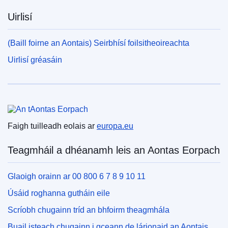
Uirlisí
(Baill foirne an Aontais) Seirbhísí foilsitheoireachta
Uirlisí gréasáin
An tAontas Eorpach
Faigh tuilleadh eolais ar
europa.eu
Teagmháil a dhéanamh leis an Aontas Eorpach
Glaoigh orainn ar 00 800 6 7 8 9 10 11
Úsáid roghanna gutháin eile
Scríobh chugainn tríd an bhfoirm theagmhála
Buail isteach chugainn i gceann de lárionaid an Aontais