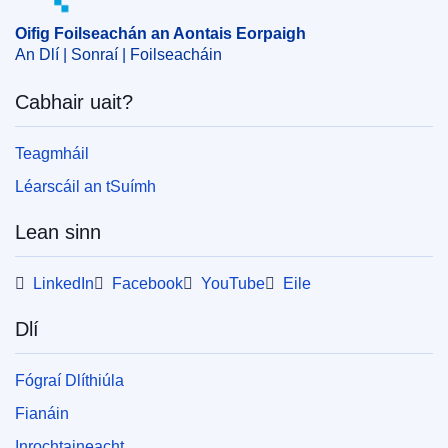
Oifig Foilseachán an Aontais Eorpaigh
An Dlí | Sonraí | Foilseacháin
Cabhair uait?
Teagmháil
Léarscáil an tSuímh
Lean sinn
LinkedIn
Facebook
YouTube
Eile
Dlí
Fógraí Dlíthiúla
Fianáin
Inrochtaineacht