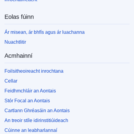
Eolas fúinn
Ár misean, ár bhfís agus ár luachanna
Nuachtlitir
Acmhainní
Foilsitheoireacht inrochtana
Cellar
Feidhmchláir an Aontais
Stór Focal an Aontais
Cartlann Ghréasáin an Aontais
An treoir stíle idirinstitiúideach
Cúinne an leabharlannaí