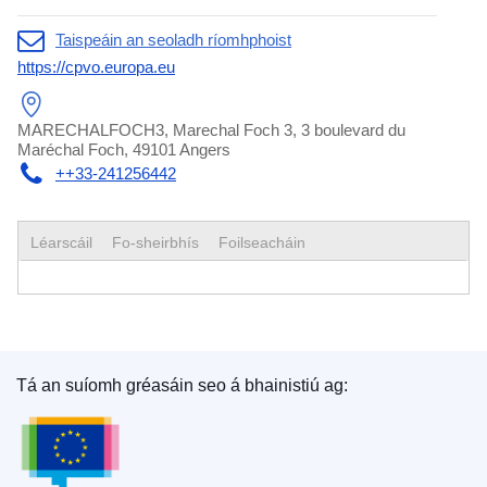
Taispeáin an seoladh ríomhphoist
https://cpvo.europa.eu
MARECHALFOCH3, Marechal Foch 3, 3 boulevard du
Maréchal Foch, 49101 Angers
++33-241256442
Léarscáil
Fo-sheirbhís
Foilseacháin
Tá an suíomh gréasáin seo á bhainistiú ag:
Oifig Foilseachán an Aontais Eorpaigh