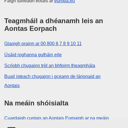
Faigh tuilleadh eolais ar
europa.eu
Teagmháil a dhéanamh leis an
Aontas Eorpach
Glaoigh orainn ar 00 800 6 7 8 9 10 11
Úsáid roghanna gutháin eile
Scríobh chugainn tríd an bhfoirm theagmhála
Buail isteach chugainn i gceann de lárionaid an
Aontais
Na meáin shóisialta
Cuardaigh cuntais an Aontais Eorpaigh ar na meáin
shóisialta