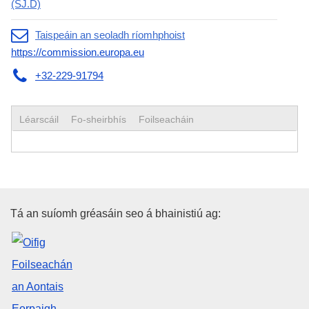
(SJ.D)
Taispeáin an seoladh ríomhphoist
https://commission.europa.eu
+32-229-91794
Léarscáil
Fo-sheirbhís
Foilseacháin
Oifig Foilseachán an Aontais E
Tá an suíomh gréasáin seo á bhainistiú ag: