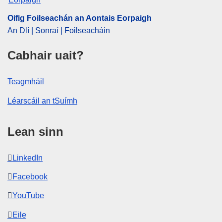
Oifig Foilseachán an Aontais Eorpaigh
An Dlí | Sonraí | Foilseacháin
Cabhair uait?
Teagmháil
Léarscáil an tSuímh
Lean sinn
LinkedIn
Facebook
YouTube
Eile