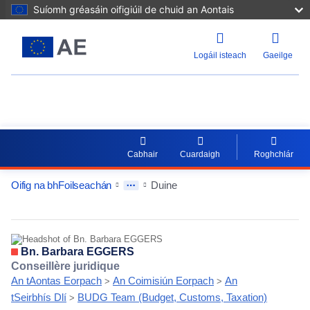
Suíomh gréasáin oifigiúil de chuid an Aontais
Logáil isteach
Gaeilge
EU Whoiswho
Cabhair
Cuardaigh
Roghchlár
Oifig na bhFoilseachán
Duine
EntityDetailActions
Bn. Barbara EGGERS
Conseillère juridique
An tAontas Eorpach
An Coimisiún Eorpach
An
>
>
tSeirbhís Dlí
BUDG Team (Budget, Customs, Taxation)
>