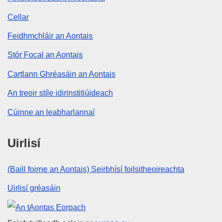
Cellar
Feidhmchláir an Aontais
Stór Focal an Aontais
Cartlann Ghréasáin an Aontais
An treoir stíle idirinstitiúideach
Cúinne an leabharlannaí
Uirlisí
(Baill foirne an Aontais) Seirbhísí foilsitheoireachta
Uirlisí gréasáin
An tAontas Eorpach