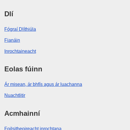
Dlí
Fógraí Dlíthiúla
Fianáin
Inrochtaineacht
Eolas fúinn
Ár misean, ár bhfís agus ár luachanna
Nuachtlitir
Acmhainní
Foilsitheoireacht inrochtana