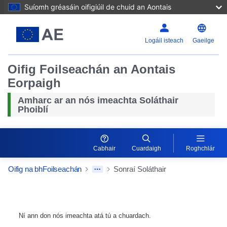
Suíomh gréasáin oifigiúil de chuid an Aontais
Logáil isteach
Gaeilge
Oifig Foilseachán an Aontais
Eorpaigh
Amharc ar an nós imeachta Soláthair
Phoiblí
Cabhair
Cuardaigh
Roghchlár
Oifig na bhFoilseachán
Sonraí Soláthair
Ní ann don nós imeachta atá tú a chuardach.