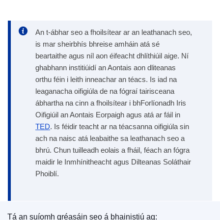
An t-ábhar seo a fhoilsítear ar an leathanach seo,
is mar sheirbhís bhreise amháin atá sé
beartaithe agus níl aon éifeacht dhlíthiúil aige. Ní
ghabhann institiúidí an Aontais aon dliteanas
orthu féin i leith inneachar an téacs. Is iad na
leaganacha oifigiúla de na fógraí tairisceana
ábhartha na cinn a fhoilsítear i bhForlíonadh Iris
Oifigiúil an Aontais Eorpaigh agus atá ar fáil in
TED
. Is féidir teacht ar na téacsanna oifigiúla sin
ach na naisc atá leabaithe sa leathanach seo a
bhrú. Chun tuilleadh eolais a fháil, féach an fógra
maidir le Inmhínitheacht agus Dilteanas Soláthair
Phoiblí.
Tá an suíomh gréasáin seo á bhainistiú ag: