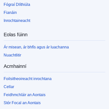
Fógraí Dlíthiúla
Fianáin
Inrochtaineacht
Eolas fúinn
Ár misean, ár bhfís agus ár luachanna
Nuachtlitir
Acmhainní
Foilsitheoireacht inrochtana
Cellar
Feidhmchláir an Aontais
Stór Focal an Aontais