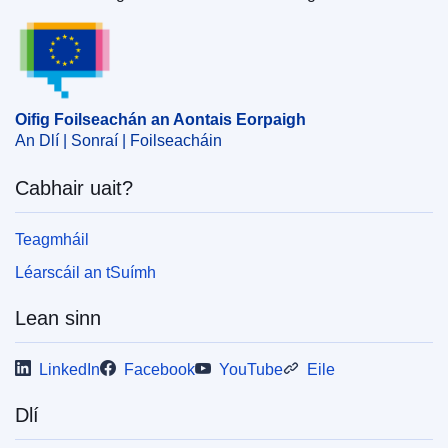
Oifig Foilseachán an Aontais Eorpaigh
Oifig Foilseachán an Aontais Eorpaigh
An Dlí | Sonraí | Foilseacháin
Cabhair uait?
Teagmháil
Léarscáil an tSuímh
Lean sinn
LinkedIn
Facebook
YouTube
Eile
Dlí