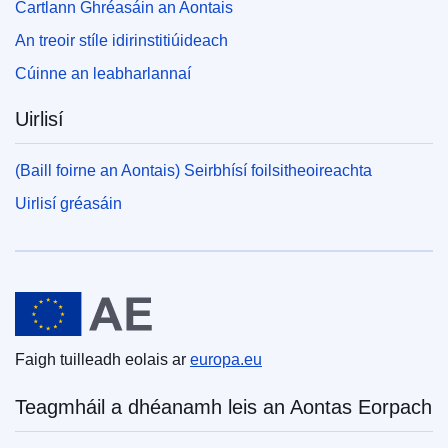
Cartlann Ghréasáin an Aontais
An treoir stíle idirinstitiúideach
Cúinne an leabharlannaí
Uirlisí
(Baill foirne an Aontais) Seirbhísí foilsitheoireachta
Uirlisí gréasáin
An tAontas Eorpach
Faigh tuilleadh eolais ar
europa.eu
Teagmháil a dhéanamh leis an Aontas Eorpach