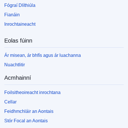
Fógraí Dlíthiúla
Fianáin
Inrochtaineacht
Eolas fúinn
Ár misean, ár bhfís agus ár luachanna
Nuachtlitir
Acmhainní
Foilsitheoireacht inrochtana
Cellar
Feidhmchláir an Aontais
Stór Focal an Aontais