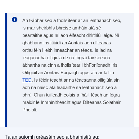
An t-ábhar seo a fhoilsítear ar an leathanach seo,
is mar sheirbhís bhreise amháin atá sé
beartaithe agus níl aon éifeacht dhlíthiúil aige. Ní
ghabhann institiúidí an Aontais aon dliteanas
orthu féin i leith inneachar an téacs. Is iad na
leaganacha oifigiúla de na fógraí tairisceana
ábhartha na cinn a fhoilsítear i bhForlíonadh Iris
Oifigiúil an Aontais Eorpaigh agus atá ar fáil in
TED
. Is féidir teacht ar na téacsanna oifigiúla sin
ach na naisc atá leabaithe sa leathanach seo a
bhrú. Chun tuilleadh eolais a fháil, féach an fógra
maidir le Inmhínitheacht agus Dilteanas Soláthair
Phoiblí.
Tá an suíomh gréasáin seo á bhainistiú ag: