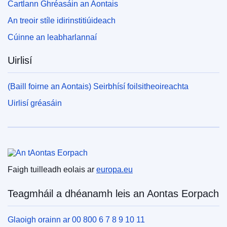
Cartlann Ghréasáin an Aontais
An treoir stíle idirinstitiúideach
Cúinne an leabharlannaí
Uirlisí
(Baill foirne an Aontais) Seirbhísí foilsitheoireachta
Uirlisí gréasáin
An tAontas Eorpach
Faigh tuilleadh eolais ar
europa.eu
Teagmháil a dhéanamh leis an Aontas Eorpach
Glaoigh orainn ar 00 800 6 7 8 9 10 11