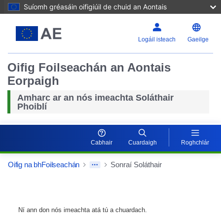
Suíomh gréasáin oifigiúil de chuid an Aontais
Logáil isteach
Gaeilge
Oifig Foilseachán an Aontais
Eorpaigh
Amharc ar an nós imeachta Soláthair
Phoiblí
Cabhair
Cuardaigh
Roghchlár
Oifig na bhFoilseachán
Sonraí Soláthair
Ní ann don nós imeachta atá tú a chuardach.