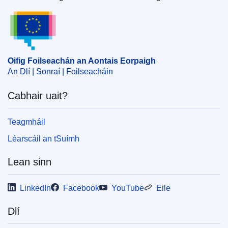
Oifig Foilseachán an Aontais Eorpaigh
Oifig Foilseachán an Aontais Eorpaigh
An Dlí | Sonraí | Foilseacháin
Cabhair uait?
Teagmháil
Léarscáil an tSuímh
Lean sinn
LinkedIn
Facebook
YouTube
Eile
Dlí