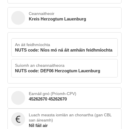
Ceannaitheoir
Kreis Herzogtum Lauenburg
An áit feidhmíochta
NUTS code: Níos mó ná áit amháin feidhmíochta
Suíomh an cheannaitheora
NUTS code: DEF06 Herzogtum Lauenburg
Earnáil gnó (Príomh-CPV)
45262670 45262670
Luach measta iomlán an chonartha (gan CBL
san áireamh)
Níl fáil air