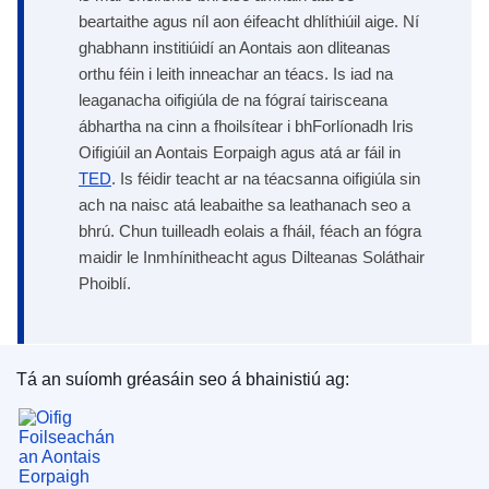
beartaithe agus níl aon éifeacht dhlíthiúil aige. Ní
ghabhann institiúidí an Aontais aon dliteanas
orthu féin i leith inneachar an téacs. Is iad na
leaganacha oifigiúla de na fógraí tairisceana
ábhartha na cinn a fhoilsítear i bhForlíonadh Iris
Oifigiúil an Aontais Eorpaigh agus atá ar fáil in
TED
. Is féidir teacht ar na téacsanna oifigiúla sin
ach na naisc atá leabaithe sa leathanach seo a
bhrú. Chun tuilleadh eolais a fháil, féach an fógra
maidir le Inmhínitheacht agus Dilteanas Soláthair
Phoiblí.
Tá an suíomh gréasáin seo á bhainistiú ag:
Oifig Foilseachán an Aontais Eorpaigh