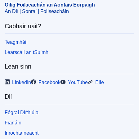
Oifig Foilseachán an Aontais Eorpaigh
An Dlí | Sonraí | Foilseacháin
Cabhair uait?
Teagmháil
Léarscáil an tSuímh
Lean sinn
LinkedIn
Facebook
YouTube
Eile
Dlí
Fógraí Dlíthiúla
Fianáin
Inrochtaineacht