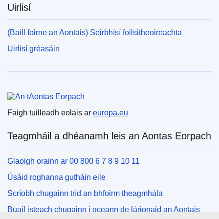
Uirlisí
(Baill foirne an Aontais) Seirbhísí foilsitheoireachta
Uirlisí gréasáin
An tAontas Eorpach
Faigh tuilleadh eolais ar
europa.eu
Teagmháil a dhéanamh leis an Aontas Eorpach
Glaoigh orainn ar 00 800 6 7 8 9 10 11
Úsáid roghanna gutháin eile
Scríobh chugainn tríd an bhfoirm theagmhála
Buail isteach chugainn i gceann de lárionaid an Aontais