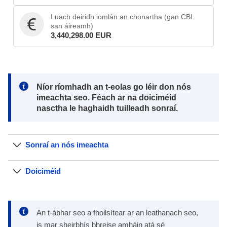
Luach deiridh iomlán an chonartha (gan CBL
san áireamh)
3,440,298.00 EUR
Note:
Níor ríomhadh an t-eolas go léir don nós
imeachta seo. Féach ar na doiciméid
nasctha le haghaidh tuilleadh sonraí.
Sonraí an nós imeachta
Doiciméid
An t-ábhar seo a fhoilsítear ar an leathanach seo,
is mar sheirbhís bhreise amháin atá sé