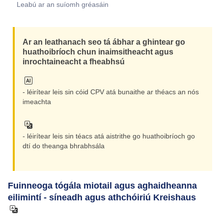
Leabú ar an suíomh gréasáin
Ar an leathanach seo tá ábhar a ghintear go
huathoibríoch chun inaimsitheacht agus
inrochtaineacht a fheabhsú
- léirítear leis sin cóid CPV atá bunaithe ar théacs an nós
imeachta
- léirítear leis sin téacs atá aistrithe go huathoibríoch go
dtí do theanga bhrabhsála
Fuinneoga tógála miotail agus aghaidheanna
eilimintí - síneadh agus athchóiriú Kreishaus