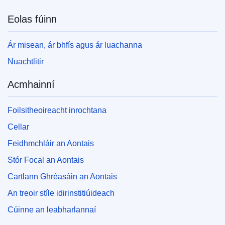
Eolas fúinn
Ár misean, ár bhfís agus ár luachanna
Nuachtlitir
Acmhainní
Foilsitheoireacht inrochtana
Cellar
Feidhmchláir an Aontais
Stór Focal an Aontais
Cartlann Ghréasáin an Aontais
An treoir stíle idirinstitiúideach
Cúinne an leabharlannaí