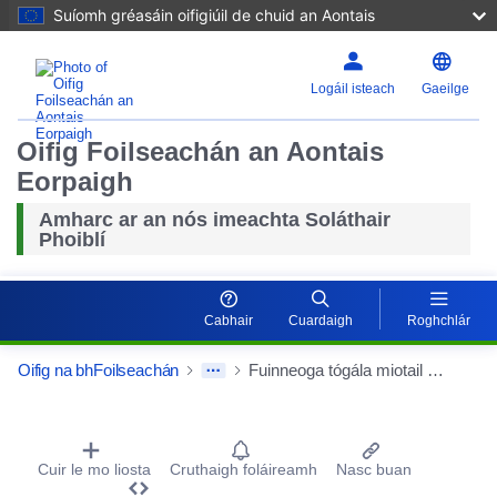
Suíomh gréasáin oifigiúil de chuid an Aontais
Logáil isteach
Gaeilge
Oifig Foilseachán an Aontais
Eorpaigh
Amharc ar an nós imeachta Soláthair
Phoiblí
Cabhair
Cuardaigh
Roghchlár
Oifig na bhFoilseachán
Fuinneoga tógála miotail agus aghaidheanna eilimintí - síneadh agus athchóiriú Kreishaus
Procurement Detail Actions Portlet
Cuir le mo liosta
Cruthaigh foláireamh
Nasc buan