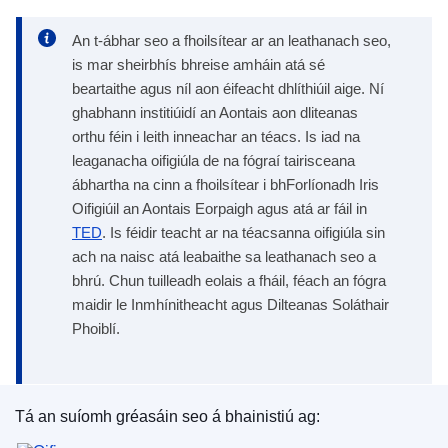
An t-ábhar seo a fhoilsítear ar an leathanach seo,
is mar sheirbhís bhreise amháin atá sé
beartaithe agus níl aon éifeacht dhlíthiúil aige. Ní
ghabhann institiúidí an Aontais aon dliteanas
orthu féin i leith inneachar an téacs. Is iad na
leaganacha oifigiúla de na fógraí tairisceana
ábhartha na cinn a fhoilsítear i bhForlíonadh Iris
Oifigiúil an Aontais Eorpaigh agus atá ar fáil in
TED
. Is féidir teacht ar na téacsanna oifigiúla sin
ach na naisc atá leabaithe sa leathanach seo a
bhrú. Chun tuilleadh eolais a fháil, féach an fógra
maidir le Inmhínitheacht agus Dilteanas Soláthair
Phoiblí.
Tá an suíomh gréasáin seo á bhainistiú ag:
Oifig Foilseachán an Aontais Eorpaigh