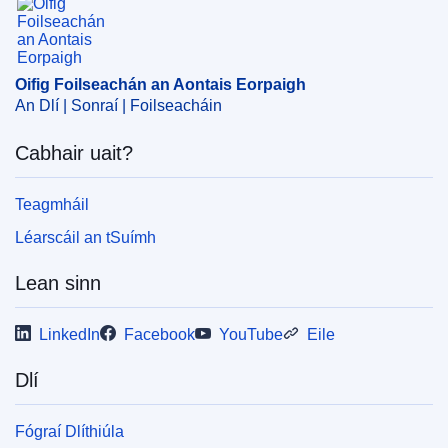
Oifig Foilseachán an Aontais Eorpaigh
An Dlí | Sonraí | Foilseacháin
Cabhair uait?
Teagmháil
Léarscáil an tSuímh
Lean sinn
LinkedIn
Facebook
YouTube
Eile
Dlí
Fógraí Dlíthiúla