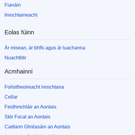
Fianáin
Inrochtaineacht
Eolas fúinn
Ár misean, ár bhfís agus ár luachanna
Nuachtlitir
Acmhainní
Foilsitheoireacht inrochtana
Cellar
Feidhmchláir an Aontais
Stór Focal an Aontais
Cartlann Ghréasáin an Aontais