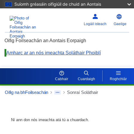
Suíomh gréasáin oifigiúil de chuid an Aontais
Logáil isteach
Gaeilge
Oifig Foilseachán an Aontais Eorpaigh
Amharc ar an nós imeachta Soláthair Phoiblí
Cabhair
Cuardaigh
Roghchlár
Oifig na bhFoilseachán
Sonraí Soláthair
Ní ann don nós imeachta atá tú a chuardach.