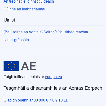
An treoir stíle idirinstitiúideach
Cúinne an leabharlannaí
Uirlisí
(Baill foirne an Aontais) Seirbhísí foilsitheoireachta
Uirlisí gréasáin
An tAontas Eorpach
Faigh tuilleadh eolais ar
europa.eu
Teagmháil a dhéanamh leis an Aontas Eorpach
Glaoigh orainn ar 00 800 6 7 8 9 10 11