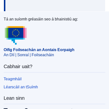
Tá an suíomh gréasáin seo á bhainistiú ag:
Oifig Foilseachán an Aontais Eorpaigh
Oifig Foilseachán an Aontais Eorpaigh
An Dlí | Sonraí | Foilseacháin
Cabhair uait?
Teagmháil
Léarscáil an tSuímh
Lean sinn