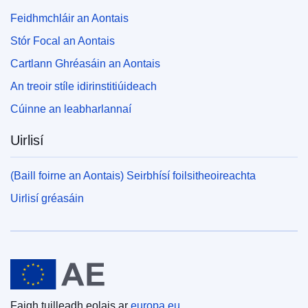
Feidhmchláir an Aontais
Stór Focal an Aontais
Cartlann Ghréasáin an Aontais
An treoir stíle idirinstitiúideach
Cúinne an leabharlannaí
Uirlisí
(Baill foirne an Aontais) Seirbhísí foilsitheoireachta
Uirlisí gréasáin
An tAontas Eorpach
Faigh tuilleadh eolais ar
europa.eu