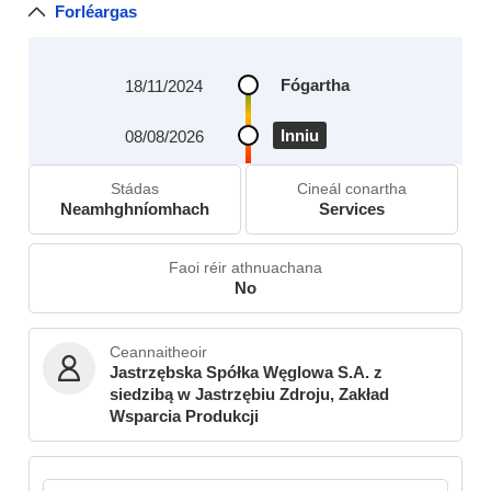
Forléargas
Fógartha
18/11/2024
Inniu
08/08/2026
Stádas
Cineál conartha
Neamhghníomhach
Services
Faoi réir athnuachana
No
Ceannaitheoir
Jastrzębska Spółka Węglowa S.A. z
siedzibą w Jastrzębiu Zdroju, Zakład
Wsparcia Produkcji