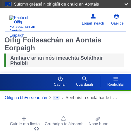
Suíomh gréasáin oifigiúil de chuid an Aontais
Logáil isteach
Gaeilge
Oifig Foilseachán an Aontais
Eorpaigh
Amharc ar an nós imeachta Soláthair
Phoiblí
Cabhair
Cuardaigh
Roghchlár
Oifig na bhFoilseachán
Seirbhísí a sholáthar le trealamh trom agus trucailí mar aon le seirbhís san obair a bhaineann le foirmiú agus cothabháil dumpaí guail, pointí lódála a láimhseáil agus ábhar a roghnú ó lonnaitheoirí talún ag JSW S.A.
Procurement Detail Actions Portlet
Cuir le mo liosta
Cruthaigh foláireamh
Nasc buan