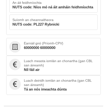
An áit feidhmíochta
NUTS code: Níos mó ná áit amháin feidhmíochta
Suíomh an cheannaitheora
NUTS code: PL227 Rybnicki
Earnáil gnó (Príomh-CPV)
60000000 60000000
Luach measta iomlán an chonartha (gan CBL
san áireamh)
Níl fáil air
Luach deiridh iomlán an chonartha (gan CBL
san áireamh)
Tá an nós imeachta dúnta