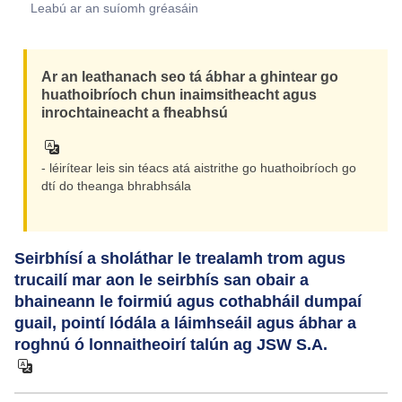
Leabú ar an suíomh gréasáin
Ar an leathanach seo tá ábhar a ghintear go
huathoibríoch chun inaimsitheacht agus
inrochtaineacht a fheabhsú
- léirítear leis sin téacs atá aistrithe go huathoibríoch go
dtí do theanga bhrabhsála
Seirbhísí a sholáthar le trealamh trom agus
trucailí mar aon le seirbhís san obair a
bhaineann le foirmiú agus cothabháil dumpaí
guail, pointí lódála a láimhseáil agus ábhar a
roghnú ó lonnaitheoirí talún ag JSW S.A.