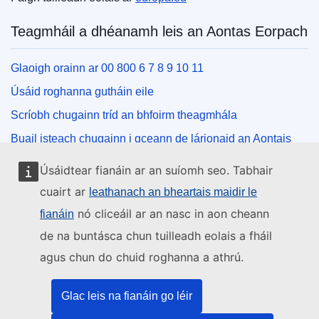
Teagmháil a dhéanamh leis an Aontas Eorpach
Glaoigh orainn ar 00 800 6 7 8 9 10 11
Úsáid roghanna gutháin eile
Scríobh chugainn tríd an bhfoirm theagmhála
Buail isteach chugainn i gceann de lárionaid an Aontais
Úsáidtear fianáin ar an suíomh seo. Tabhair
Na meáin shóisialta
cuairt ar
leathanach an bheartais maidir le
nó cliceáil ar an nasc in aon cheann
fianáin
Cuardaigh cuntais an Aontais Eorpaigh ar na meáin
shóisialta
de na buntásca chun tuilleadh eolais a fháil
agus chun do chuid roghanna a athrú.
Institiúidí agus comhlachtaí an Aontais
Eorpaigh
Glac leis na fianáin go léir
Cuardaigh na hinstitiúidí agus na comhlachtaí uile de