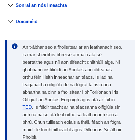
Sonraí an nós imeachta
Doiciméid
An t-ábhar seo a fhoilsítear ar an leathanach seo,
is mar sheirbhís bhreise amháin atá sé
beartaithe agus níl aon éifeacht dhlíthiúil aige. Ní
ghabhann institiúidí an Aontais aon dliteanas
orthu féin i leith inneachar an téacs. Is iad na
leaganacha oifigiúla de na fógraí tairisceana
ábhartha na cinn a fhoilsítear i bhForlíonadh Iris
Oifigiúil an Aontais Eorpaigh agus atá ar fáil in
TED
. Is féidir teacht ar na téacsanna oifigiúla sin
ach na naisc atá leabaithe sa leathanach seo a
bhrú. Chun tuilleadh eolais a fháil, féach an fógra
maidir le Inmhínitheacht agus Dilteanas Soláthair
Phoiblí.