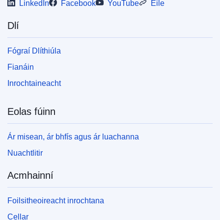
LinkedIn
Facebook
YouTube
Eile
Dlí
Fógraí Dlíthiúla
Fianáin
Inrochtaineacht
Eolas fúinn
Ár misean, ár bhfís agus ár luachanna
Nuachtlitir
Acmhainní
Foilsitheoireacht inrochtana
Cellar