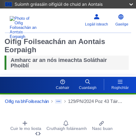
Suíomh gréasáin oifigiúil de chuid an Aontais
Logáil isteach
Gaeilge
Oifig Foilseachán an Aontais
Eorpaigh
Amharc ar an nós imeachta Soláthair
Phoiblí
Cabhair
Cuardaigh
Roghchlár
Oifig na bhFoilseachán
129/PN/2024 Poz 43 Táirgí íocshláinte a sholáthar do UCK
Procurement Detail Actions Portlet
Cuir le mo liosta
Cruthaigh foláireamh
Nasc buan