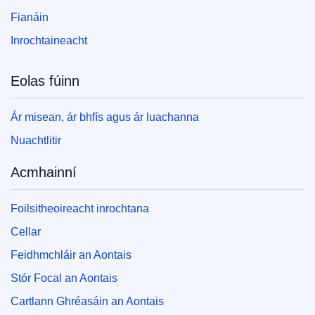
Fianáin
Inrochtaineacht
Eolas fúinn
Ár misean, ár bhfís agus ár luachanna
Nuachtlitir
Acmhainní
Foilsitheoireacht inrochtana
Cellar
Feidhmchláir an Aontais
Stór Focal an Aontais
Cartlann Ghréasáin an Aontais