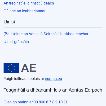
An treoir stíle idirinstitiúideach
Cúinne an leabharlannaí
Uirlisí
(Baill foirne an Aontais) Seirbhísí foilsitheoireachta
Uirlisí gréasáin
An tAontas Eorpach
Faigh tuilleadh eolais ar
europa.eu
Teagmháil a dhéanamh leis an Aontas Eorpach
Glaoigh orainn ar 00 800 6 7 8 9 10 11