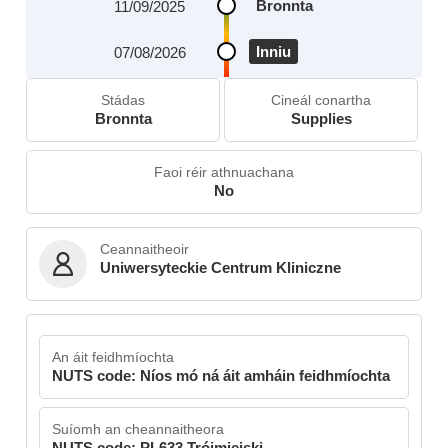
Bronnta
11/09/2025
Inniu
07/08/2026
Stádas
Cineál conartha
Bronnta
Supplies
Faoi réir athnuachana
No
Ceannaitheoir
Uniwersyteckie Centrum Kliniczne
An áit feidhmíochta
NUTS code: Níos mó ná áit amháin feidhmíochta
Suíomh an cheannaitheora
NUTS code: PL633 Trójmiejski