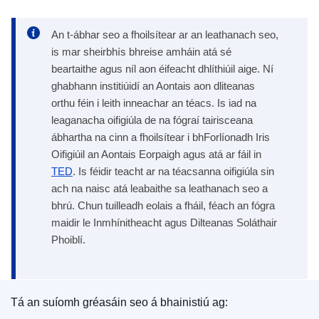
An t-ábhar seo a fhoilsítear ar an leathanach seo,
is mar sheirbhís bhreise amháin atá sé
beartaithe agus níl aon éifeacht dhlíthiúil aige. Ní
ghabhann institiúidí an Aontais aon dliteanas
orthu féin i leith inneachar an téacs. Is iad na
leaganacha oifigiúla de na fógraí tairisceana
ábhartha na cinn a fhoilsítear i bhForlíonadh Iris
Oifigiúil an Aontais Eorpaigh agus atá ar fáil in
TED
. Is féidir teacht ar na téacsanna oifigiúla sin
ach na naisc atá leabaithe sa leathanach seo a
bhrú. Chun tuilleadh eolais a fháil, féach an fógra
maidir le Inmhínitheacht agus Dilteanas Soláthair
Phoiblí.
Tá an suíomh gréasáin seo á bhainistiú ag: