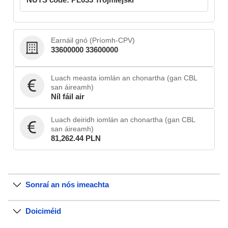
Earnáil gnó (Príomh-CPV)
33600000 33600000
Luach measta iomlán an chonartha (gan CBL
san áireamh)
Níl fáil air
Luach deiridh iomlán an chonartha (gan CBL
san áireamh)
81,262.44 PLN
Sonraí an nós imeachta
Doiciméid