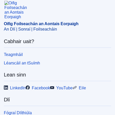
Oifig Foilseachán an Aontais Eorpaigh
Oifig Foilseachán an Aontais Eorpaigh
An Dlí | Sonraí | Foilseacháin
Cabhair uait?
Teagmháil
Léarscáil an tSuímh
Lean sinn
LinkedIn
Facebook
YouTube
Eile
Dlí
Fógraí Dlíthiúla