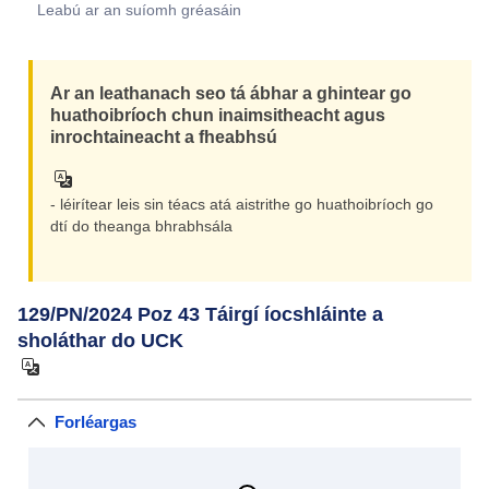
Leabú ar an suíomh gréasáin
Ar an leathanach seo tá ábhar a ghintear go
huathoibríoch chun inaimsitheacht agus
inrochtaineacht a fheabhsú
- léirítear leis sin téacs atá aistrithe go huathoibríoch go
dtí do theanga bhrabhsála
129/PN/2024 Poz 43 Táirgí íocshláinte a
sholáthar do UCK
Forléargas