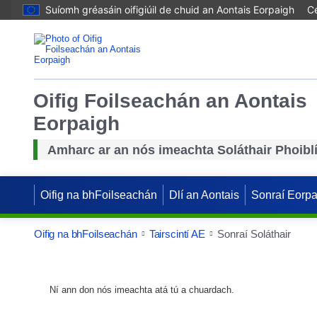
Suíomh gréasáin oifigiúil de chuid an Aontais Eorpaigh
Cé
Oifig Foilseachán an Aontais
Eorpaigh
Amharc ar an nós imeachta Soláthair Phoibl
Oifig na bhFoilseachán
Dlí an Aontais
Sonraí Eorp
Oifig na bhFoilseachán
Tairscintí AE
Sonraí Soláthair
Ní ann don nós imeachta atá tú a chuardach.