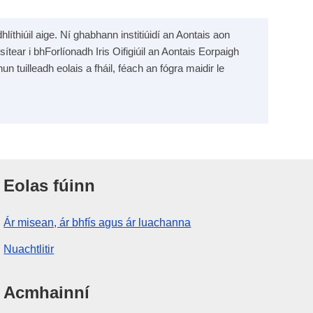
líthiúil aige. Ní ghabhann institiúidí an Aontais aon
sítear i bhForlíonadh Iris Oifigiúil an Aontais Eorpaigh
un tuilleadh eolais a fháil, féach an fógra maidir le
Eolas fúinn
Ár misean, ár bhfís agus ár luachanna
Nuachtlitir
Acmhainní