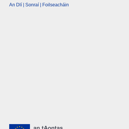
An Dlí | Sonraí | Foilseacháin
An tAontas Eorpach