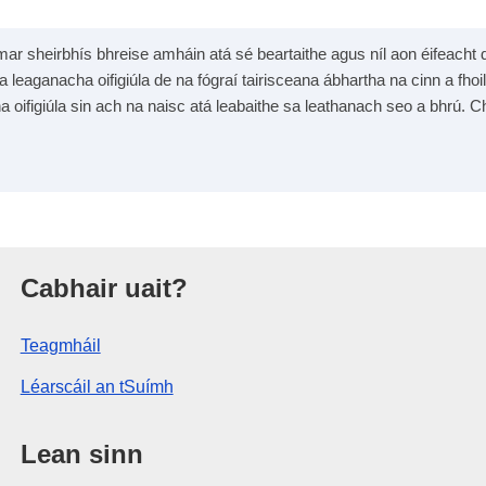
mar sheirbhís bhreise amháin atá sé beartaithe agus níl aon éifeacht dh
na leaganacha oifigiúla de na fógraí tairisceana ábhartha na cinn a fhoil
na oifigiúla sin ach na naisc atá leabaithe sa leathanach seo a bhrú. Ch
Eorpaigh
Cabhair uait?
Teagmháil
Léarscáil an tSuímh
Lean sinn