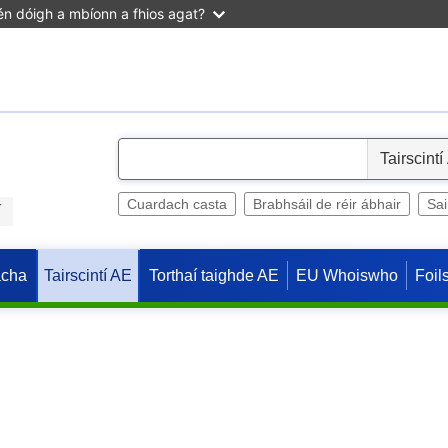
n dóigh a mbíonn a fhios agat?
S
e
l
Cuardach casta
Brabhsáil de réir ábhair
Sa
í
e
c
acha
Torthaí taighde AE
EU Whoiswho
Foil
Tairscintí AE
t