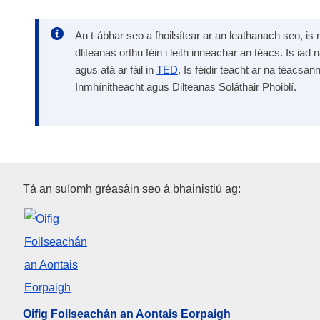
An t-ábhar seo a fhoilsítear ar an leathanach seo, is 
dliteanas orthu féin i leith inneachar an téacs. Is iad 
agus atá ar fáil in
TED
. Is féidir teacht ar na téacsan
Inmhínitheacht agus Dilteanas Soláthair Phoiblí.
Oifig Foilseachán an Aontais 
Tá an suíomh gréasáin seo á bhainistiú ag:
Oifig Foilseachán an Aontais Eorpaigh