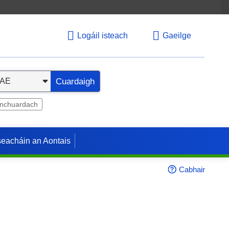
Logáil isteach
Gaeilge
Cuardaigh
inchuardach
seacháin an Aontais
Cabhair