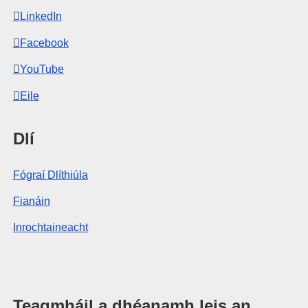
LinkedIn
Facebook
YouTube
Eile
Dlí
Fógraí Dlíthiúla
Fianáin
Inrochtaineacht
Teagmháil a dhéanamh leis an