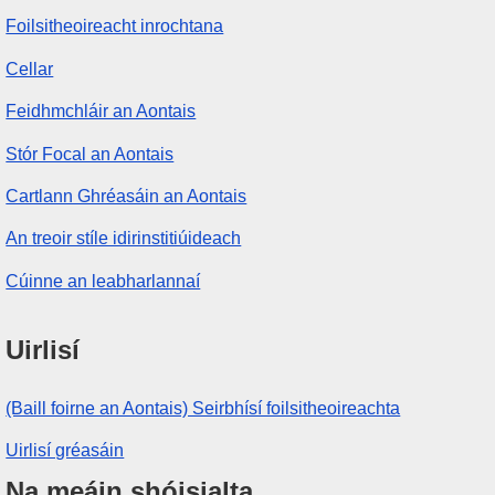
Foilsitheoireacht inrochtana
Cellar
Feidhmchláir an Aontais
Stór Focal an Aontais
Cartlann Ghréasáin an Aontais
An treoir stíle idirinstitiúideach
Cúinne an leabharlannaí
Uirlisí
(Baill foirne an Aontais) Seirbhísí foilsitheoireachta
Uirlisí gréasáin
Na meáin shóisialta