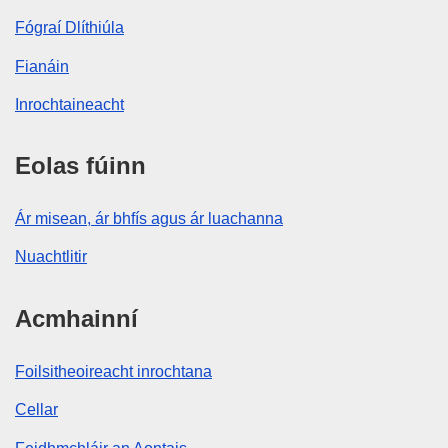
Fógraí Dlíthiúla
Fianáin
Inrochtaineacht
Eolas fúinn
Ár misean, ár bhfís agus ár luachanna
Nuachtlitir
Acmhainní
Foilsitheoireacht inrochtana
Cellar