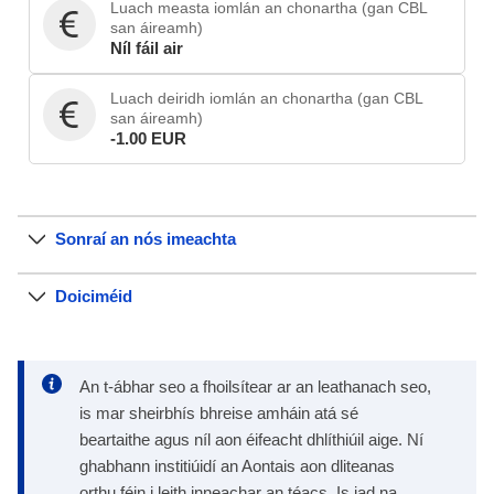
Luach measta iomlán an chonartha (gan CBL
san áireamh)
Níl fáil air
Luach deiridh iomlán an chonartha (gan CBL
san áireamh)
-1.00 EUR
Sonraí an nós imeachta
Doiciméid
An t-ábhar seo a fhoilsítear ar an leathanach seo,
is mar sheirbhís bhreise amháin atá sé
beartaithe agus níl aon éifeacht dhlíthiúil aige. Ní
ghabhann institiúidí an Aontais aon dliteanas
orthu féin i leith inneachar an téacs. Is iad na