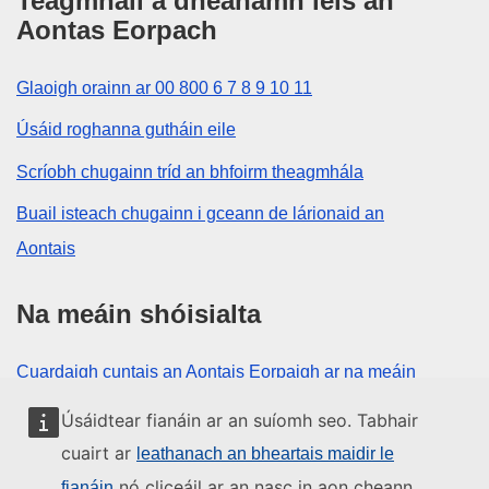
Teagmháil a dhéanamh leis an
Aontas Eorpach
Glaoigh orainn ar 00 800 6 7 8 9 10 11
Úsáid roghanna gutháin eile
Scríobh chugainn tríd an bhfoirm theagmhála
Buail isteach chugainn i gceann de lárionaid an
Aontais
Na meáin shóisialta
Cuardaigh cuntais an Aontais Eorpaigh ar na meáin
shóisialta
Úsáidtear fianáin ar an suíomh seo. Tabhair
cuairt ar
leathanach an bheartais maidir le
Institiúidí agus comhlachtaí an
nó cliceáil ar an nasc in aon cheann
fianáin