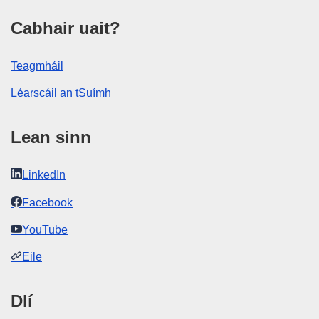
Cabhair uait?
Teagmháil
Léarscáil an tSuímh
Lean sinn
LinkedIn
Facebook
YouTube
Eile
Dlí