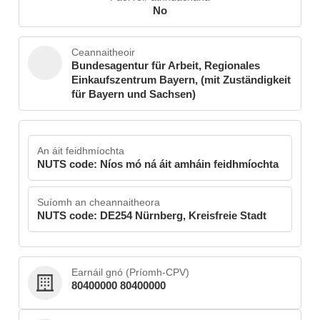
No
Ceannaitheoir
Bundesagentur für Arbeit, Regionales
Einkaufszentrum Bayern, (mit Zuständigkeit
für Bayern und Sachsen)
An áit feidhmíochta
NUTS code: Níos mó ná áit amháin feidhmíochta
Suíomh an cheannaitheora
NUTS code: DE254 Nürnberg, Kreisfreie Stadt
Earnáil gnó (Príomh-CPV)
80400000 80400000