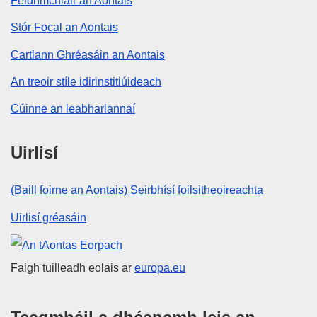
Feidhmchláir an Aontais
Stór Focal an Aontais
Cartlann Ghréasáin an Aontais
An treoir stíle idirinstitiúideach
Cúinne an leabharlannaí
Uirlisí
(Baill foirne an Aontais) Seirbhísí foilsitheoireachta
Uirlisí gréasáin
An tAontas Eorpach
Faigh tuilleadh eolais ar
europa.eu