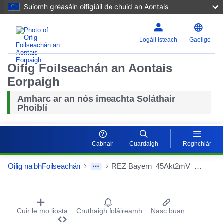
Suíomh gréasáin oifigiúil de chuid an Aontais
Logáil isteach
Gaeilge
Oifig Foilseachán an Aontais
Eorpaigh
Amharc ar an nós imeachta Soláthair
Phoiblí
Cabhair
Cuardaigh
Roghchlár
Oifig na bhFoilseachán
REZ Bayern_45Akt2mV_JC LK Lindau
Procurement Detail Actions Portlet
Cuir le mo liosta
Cruthaigh foláireamh
Nasc buan