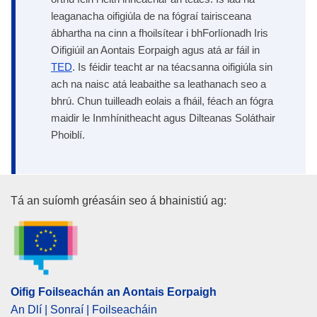
leaganacha oifigiúla de na fógraí tairisceana
ábhartha na cinn a fhoilsítear i bhForlíonadh Iris
Oifigiúil an Aontais Eorpaigh agus atá ar fáil in
TED
. Is féidir teacht ar na téacsanna oifigiúla sin
ach na naisc atá leabaithe sa leathanach seo a
bhrú. Chun tuilleadh eolais a fháil, féach an fógra
maidir le Inmhínitheacht agus Dilteanas Soláthair
Phoiblí.
Oifig Foilseachán an Aontais E
Tá an suíomh gréasáin seo á bhainistiú ag:
Oifig Foilseachán an Aontais Eorpaigh
An Dlí | Sonraí | Foilseacháin