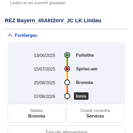
Leabú ar an suíomh gréasáin
REZ Bayern_45Akt2mV_JC LK Lindau
Forléargas
Foilsithe
13/06/2025
Sprioc‑am
15/07/2025
Bronnta
25/08/2025
Inniu
07/08/2026
Stádas
Cineál conartha
Bronnta
Services
Faoi réir athnuachana